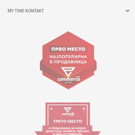
MY:TIME KONTAKT
15 150
Goce Nikolovski 74 Shkup
contact@mytime.mk
Orari i punës:
09:00 - 17:00