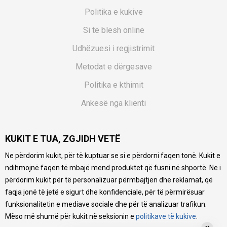
Politika e kukive
Si të blesh online
Udhëzuesi i regjistrimit
Metodat e dërgesave
Politika e kthimit
Ankesë nga klienti
Kuponët
KUKIT E TUA, ZGJIDH VETË
Pyetjet më të shpeshta
Ne përdorim kukit, për të kuptuar se si e përdorni faqen tonë. Kukit e
Ne bëjmë çmos që të ofrojmë një përshkrim sa më të saktë
ndihmojnë faqen të mbajë mend produktet që fusni në shportë. Ne i
të produkteve tona, ofrojmë edhe foto e çmimin, por nuk
mund të garantojmë që informacioni është i plotë e pa
përdorim kukit për të personalizuar përmbajtjen dhe reklamat, që
gabime. Të gjitha produktet janë pjesë e portfolios sonë, por
faqja jonë të jetë e sigurt dhe konfidenciale, për të përmirësuar
kjo nuk do të thotë se janë në gjendje në çdo çast.
funksionalitetin e mediave sociale dhe për të analizuar trafikun.
Mëso më shumë për kukit në seksionin e
politikave të kukive
.