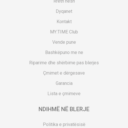
Rreth nesh
Dyqanet
Kontakt
MY:TIME Club
Vende pune
Bashkëpuno me ne
Riparime dhe shërbime pas blerjes
Çmimet e dërgesave
Garancia
Lista e çmimeve
NDIHMË NË BLERJE
Politika e privatësisë