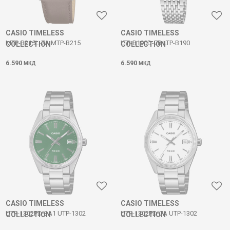
CASIO TIMELESS
CASIO TIMELESS
MTP-B215L-7A MTP-B215
LTP-B190D-7B LTP-B190
COLLECTION
COLLECTION
6.590
6.590
МКД
МКД
CASIO TIMELESS
CASIO TIMELESS
UTP-1302PD-3A1 UTP-1302
UTP-1302PD-7A UTP-1302
COLLECTION
COLLECTION