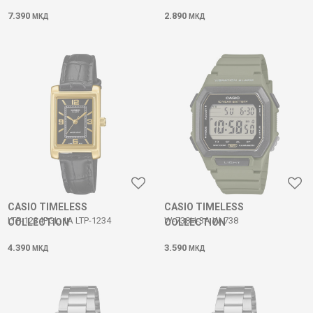
7.390
2.890
МКД
МКД
CASIO TIMELESS
CASIO TIMELESS
LTP-1234PGL-1A LTP-1234
W-738H-3A W-738
COLLECTION
COLLECTION
4.390
3.590
МКД
МКД