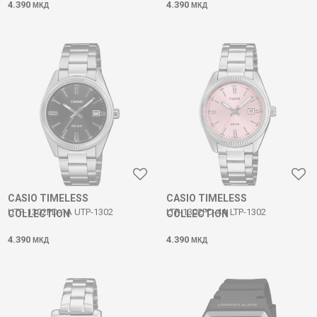
4.390
4.390
МКД
МКД
CASIO TIMELESS
CASIO TIMELESS
UTP-1302PD-1A UTP-1302
LTP-1302PD-4A LTP-1302
COLLECTION
COLLECTION
4.390
4.390
МКД
МКД