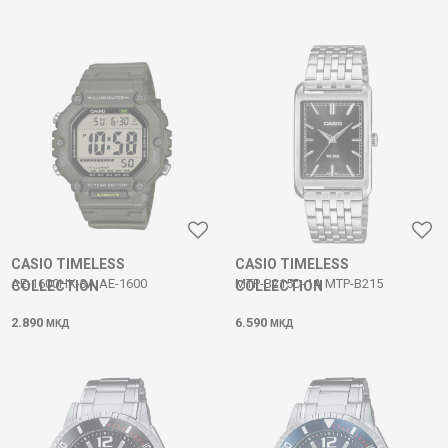
CASIO TIMELESS
CASIO TIMELESS
AE-1600HX-3A AE-1600
MTP-B215D-1A MTP-B215
COLLECTION
COLLECTION
2.890
6.590
МКД
МКД