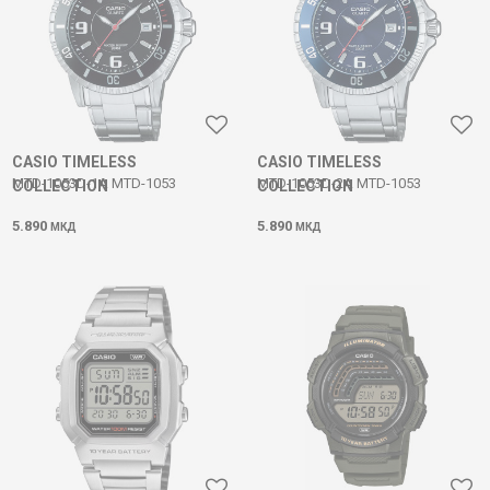
CASIO TIMELESS
CASIO TIMELESS
MTD-1053D-1A MTD-1053
MTD-1053D-2A MTD-1053
COLLECTION
COLLECTION
5.890
5.890
МКД
МКД