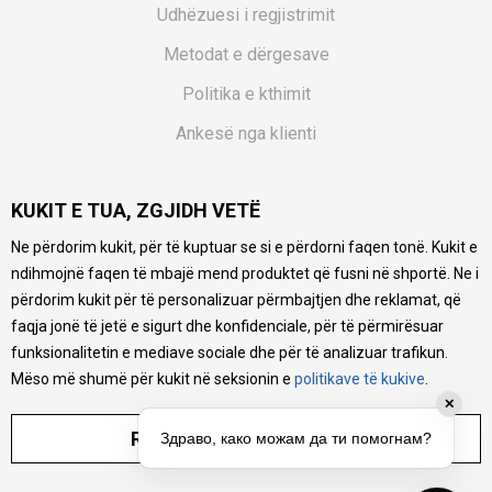
Udhëzuesi i regjistrimit
Metodat e dërgesave
Politika e kthimit
Ankesë nga klienti
Kuponët
KUKIT E TUA, ZGJIDH VETË
Pyetjet më të shpeshta
Ne përdorim kukit, për të kuptuar se si e përdorni faqen tonë. Kukit e
Ne bëjmë çmos që të ofrojmë një përshkrim sa më të saktë
ndihmojnë faqen të mbajë mend produktet që fusni në shportë. Ne i
të produkteve tona, ofrojmë edhe foto e çmimin, por nuk
mund të garantojmë që informacioni është i plotë e pa
përdorim kukit për të personalizuar përmbajtjen dhe reklamat, që
gabime. Të gjitha produktet janë pjesë e portfolios sonë, por
faqja jonë të jetë e sigurt dhe konfidenciale, për të përmirësuar
kjo nuk do të thotë se janë në gjendje në çdo çast.
funksionalitetin e mediave sociale dhe për të analizuar trafikun.
Mëso më shumë për kukit në seksionin e
politikave të kukive
.
RREGULLO PARAMETRAT