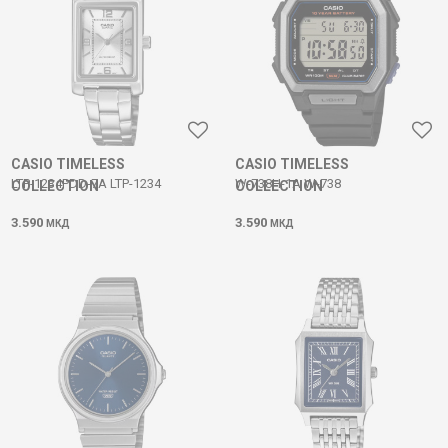
CASIO TIMELESS
CASIO TIMELESS
LTP-1234PDD-7A LTP-1234
W-738H-1A W-738
COLLECTION
COLLECTION
3.590
3.590
МКД
МКД