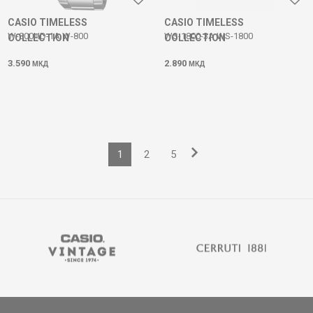
CASIO TIMELESS
CASIO TIMELESS
W-800HD-1A W-800
WS-1800-3A WS-1800
COLLECTION
COLLECTION
3.590
2.890
МКД
МКД
1
2
5