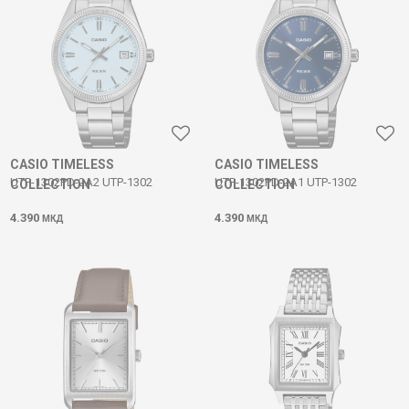
CASIO TIMELESS
CASIO TIMELESS
UTP-1302PD-2A2 UTP-1302
UTP-1302PD-2A1 UTP-1302
COLLECTION
COLLECTION
4.390
4.390
МКД
МКД