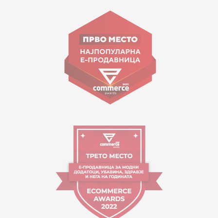
15 150
Goce Nikolovski 74 Shkup
contact@mytime.mk
Orari i punës:
09:00 - 17:00