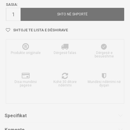
SASIA:
SHTO NË SHPORTË
SHTOJE TE LISTA E DËSHIRAVE
Produkte origjinale
Dërgesë falas
Dërgesë e
besueshme
Disa mundësi
Kohë 30 ditore
Mundësi ndërrimi në
pagese
ndërrimi
dyqan
Specifikat
Komente