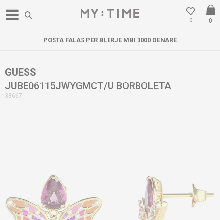
0
0
POSTA FALAS PËR BLERJE MBI 3000 DENARË
GUESS
JUBE06115JWYGMCT/U BORBOLETA
38667