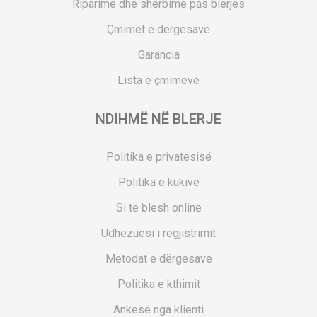
Riparime dhe shërbime pas blerjes
Çmimet e dërgesave
Garancia
Lista e çmimeve
NDIHMË NË BLERJE
Politika e privatësisë
Politika e kukive
Si të blesh online
Udhëzuesi i regjistrimit
Metodat e dërgesave
Politika e kthimit
Ankesë nga klienti