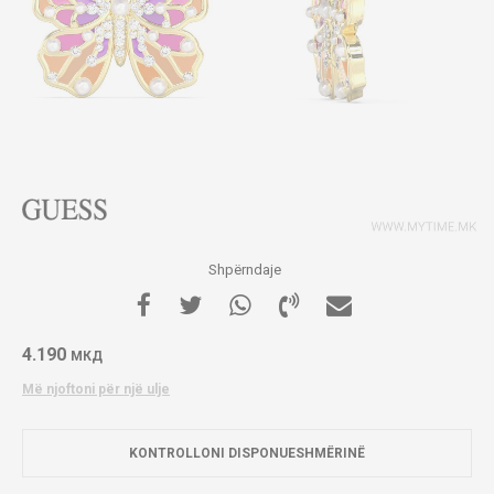
Shpërndaje
4.190
МКД
Më njoftoni për një ulje
KONTROLLONI DISPONUESHMËRINË