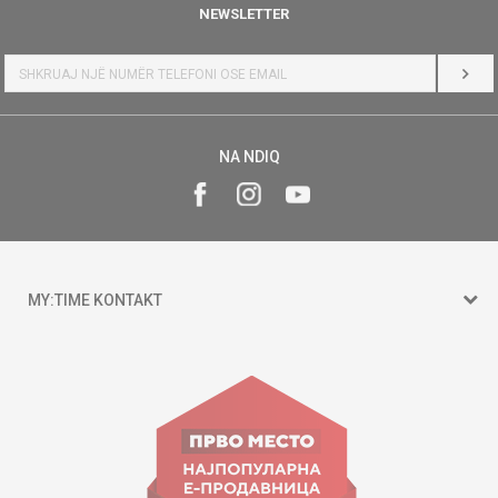
NEWSLETTER
HYR
NA NDIQ
MY:TIME KONTAKT
15 150
Goce Nikolovski 74 Shkup
contact@mytime.mk
Orari i punës: