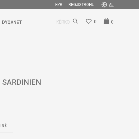
REGJISTROHU
HYR
AL
0
0
KËRKO
DYQANET
 SARDINIEN
INË