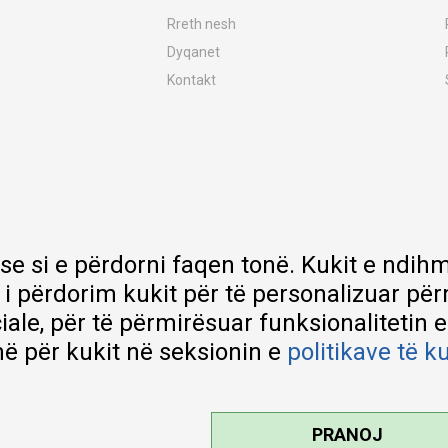
Rreth nesh
Dyqanet
Kontakt
MY:TIME Club
Vende pune
Bashkëpuno me ne
Riparime dhe shërbime pas blerjes
Çmimet e dërgesave
Garancia
 se si e përdorni faqen tonë. Kukit e nd
Lista e çmimeve
 i përdorim kukit për të personalizuar pë
ciale, për të përmirësuar funksionalitetin 
ë për kukit në seksionin e
politikave të k
PRANOJ