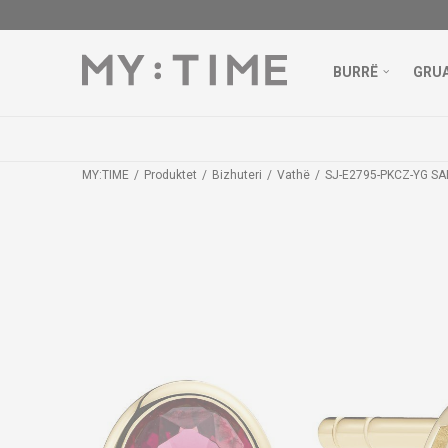
BURRË
GRU
MY:TIME
Produktet
Bizhuteri
Vathë
SJ-E2795-PKCZ-YG SA