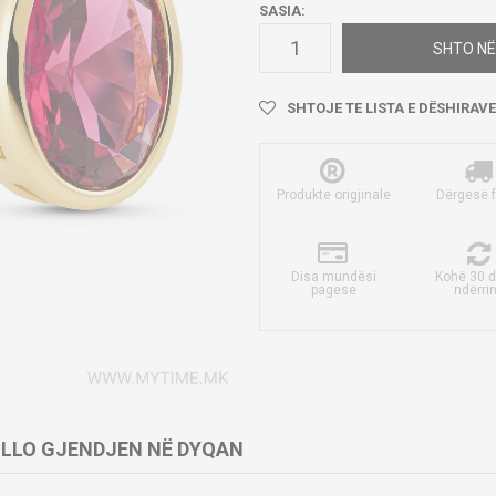
SASIA:
SHTO NË
SHTOJE TE LISTA E DËSHIRAVE
Produkte origjinale
Dërgesë 
Disa mundësi
Kohë 30 d
pagese
ndërri
LLO GJENDJEN NË DYQAN