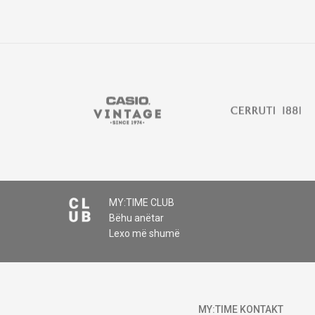
MY:TIME CLUB
Bëhu anëtar
Lexo më shumë
MY:TIME KONTAKT