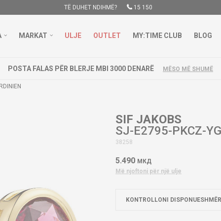
TË DUHET NDIHMË?
15 150
A
MARKAT
ULJE
OUTLET
MY:TIME CLUB
BLOG
POSTA FALAS PËR BLERJE MBI 3000 DENARË
MËSO MË SHUMË
RDINIEN
SIF JAKOBS
SJ-E2795-PKCZ-YG
38258
5.490
МКД
Më njoftoni për një ulje
KONTROLLONI DISPONUESHMËR