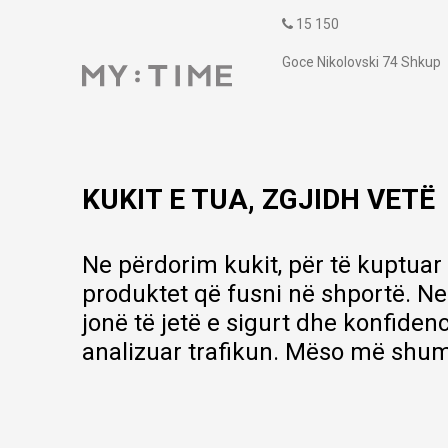
15 150
Goce Nikolovski 74 Shkup
contact@mytime.mk
Orari i punës:
09:00 - 17:00
KUKIT E TUA, ZGJIDH VETË
Ne përdorim kukit, për të kuptuar
produktet që fusni në shportë. Ne
jonë të jetë e sigurt dhe konfiden
analizuar trafikun. Mëso më shum