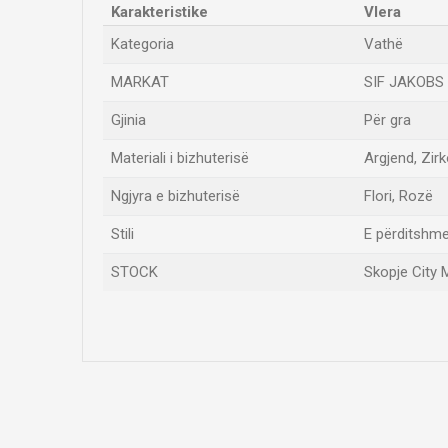
Karakteristike
Vlera
Kategoria
Vathë
MARKAT
SIF JAKOBS
Gjinia
Për gra
Materiali i bizhuterisë
Argjend, Zir
Ngjyra e bizhuterisë
Flori, Rozë
Stili
E përditshme
STOCK
Skopje City 
Emri/Pseudonimi