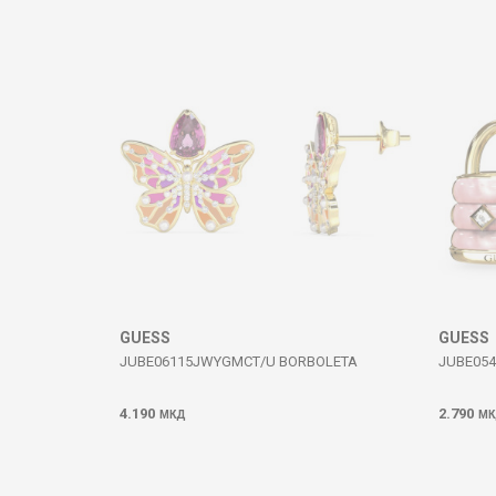
Komento
DËRGO
GUESS
GUESS
JUBE06115JWYGMCT/U BORBOLETA
JUBE054
4.190
2.790
МКД
МК