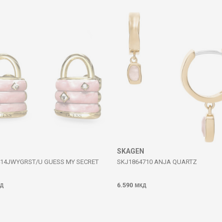
SKAGEN
14JWYGRST/U GUESS MY SECRET
SKJ1864710 ANJA QUARTZ
6.590
Д
МКД