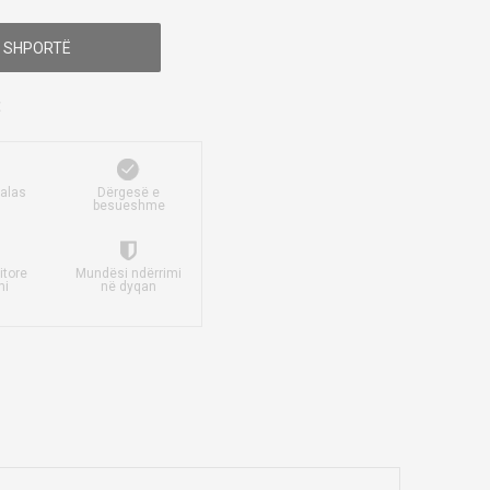
 SHPORTË
falas
Dërgesë e
besueshme
itore
Mundësi ndërrimi
mi
në dyqan