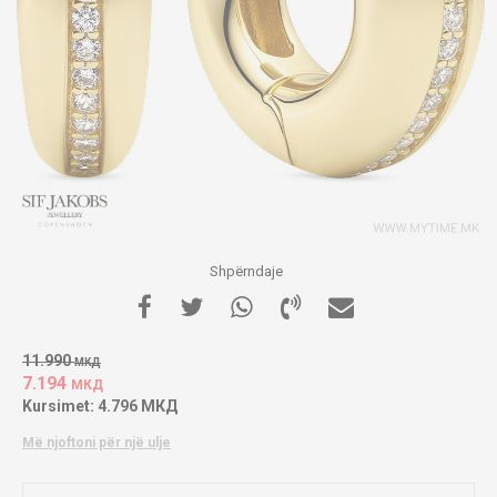
Shpërndaje
11.990
МКД
7.194
МКД
Kursimet:
4.796
МКД
Më njoftoni për një ulje