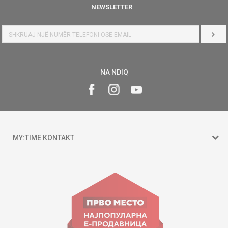
NEWSLETTER
HYR
NA NDIQ
MY:TIME KONTAKT
15 150
Goce Nikolovski 74 Shkup
contact@mytime.mk
Orari i punës: