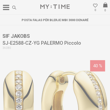
0
0
POSTA FALAS PËR BLERJE MBI 3000 DENARË
SIF JAKOBS
SJ-E2588-CZ-YG PALERMO Piccolo
36380
40
%