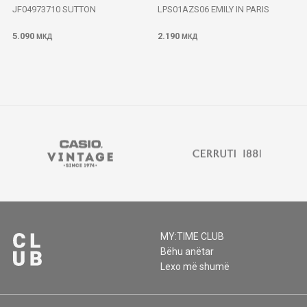
JF04973710 SUTTON
LPS01AZS06 EMILY IN PARIS
5.090
2.190
МКД
МКД
MY:TIME CLUB
Bëhu anëtar
Lexo më shumë