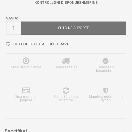
KONTROLLONI DISPONUESHMËRINË
SASIA:
SHTO NË SHPORTË
SHTOJE TE LISTA E DËSHIRAVE
Produkte origjinale
Dërgesë falas
Dërgesë e
besueshme
Disa mundësi
Kohë 30 ditore
Mundësi ndërrimi në
pagese
ndërrimi
dyqan
Specifikat