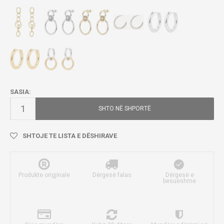
SASIA:
SHTO NË SHPORTË
SHTOJE TE LISTA E DËSHIRAVE
Produkte origjinale
Dërgesë falas
Dërgesë e
besueshme