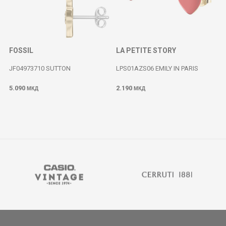
FOSSIL
LA PETITE STORY
JF04973710 SUTTON
LPS01AZS06 EMILY IN PARIS
5.090
2.190
МКД
МКД