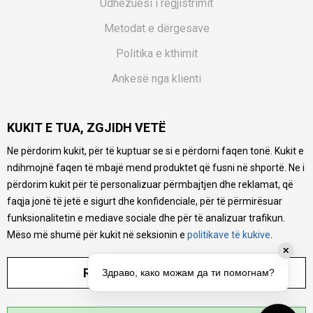
Udhëzuesi i regjistrimit
Metodat e dërgesave
Politika e kthimit
Ankesë nga klienti
Kuponët
KUKIT E TUA, ZGJIDH VETË
Pyetjet më të shpeshta
Ne përdorim kukit, për të kuptuar se si e përdorni faqen tonë. Kukit e
Ne bëjmë çmos që të ofrojmë një përshkrim sa më të saktë
ndihmojnë faqen të mbajë mend produktet që fusni në shportë. Ne i
të produkteve tona, ofrojmë edhe foto e çmimin, por nuk
mund të garantojmë që informacioni është i plotë e pa
përdorim kukit për të personalizuar përmbajtjen dhe reklamat, që
gabime. Të gjitha produktet janë pjesë e portfolios sonë, por
faqja jonë të jetë e sigurt dhe konfidenciale, për të përmirësuar
kjo nuk do të thotë se janë në gjendje në çdo çast.
funksionalitetin e mediave sociale dhe për të analizuar trafikun.
Mëso më shumë për kukit në seksionin e
politikave të kukive
.
✕
RREGULLO PARAMETRAT
Здраво, како можам да ти помогнам?