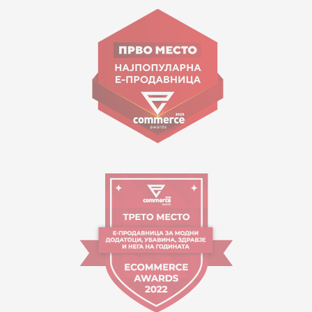
Goce Nikolovski 74 Shkup
contact@mytime.mk
Orari i punës:
09:00 - 17:00