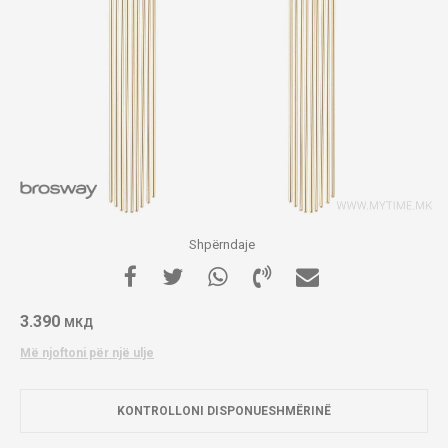
Shpërndaje
3.390
МКД
Më njoftoni për një ulje
KONTROLLONI DISPONUESHMËRINË