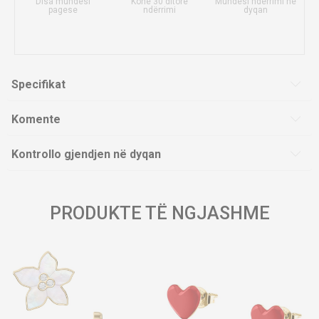
Disa mundësi
Kohë 30 ditore
Mundësi ndërrimi në
pagese
ndërrimi
dyqan
Specifikat
Komente
Kontrollo gjendjen në dyqan
PRODUKTE TË NGJASHME