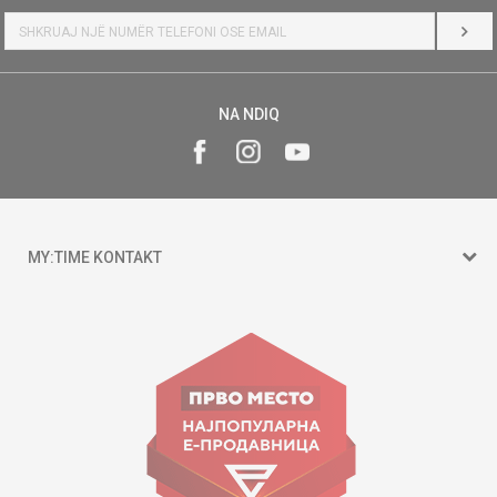
HYR
NA NDIQ
MY:TIME KONTAKT
15 150
Goce Nikolovski 74 Shkup
contact@mytime.mk
Orari i punës:
09:00 - 17:00