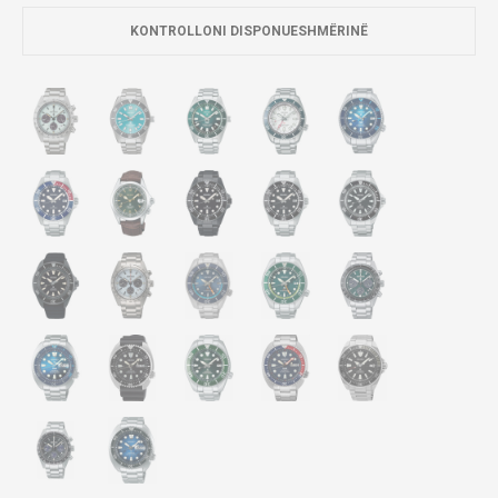
KONTROLLONI DISPONUESHMËRINË