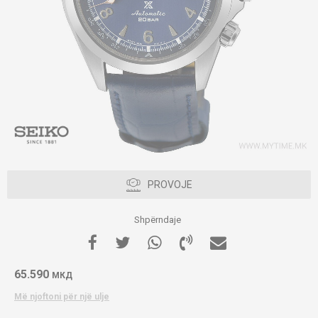
PROVOJE
Shpërndaje
65.590
МКД
Më njoftoni për një ulje