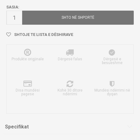
SASIA:
SHTO NË SHPORTË
SHTOJE TE LISTA E DËSHIRAVE
Produkte origjinale
Dërgesë falas
Dërgesë e
besueshme
Disa mundësi
Kohë 30 ditore
Mundësi ndërrimi në
pagese
ndërrimi
dyqan
Specifikat