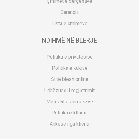
Çmimet e dërgesave
Garancia
Lista e çmimeve
NDIHMË NË BLERJE
Politika e privatësisë
Politika e kukive
Si të blesh online
Udhëzuesi i regjistrimit
Metodat e dërgesave
Politika e kthimit
Ankesë nga klienti
Kuponët