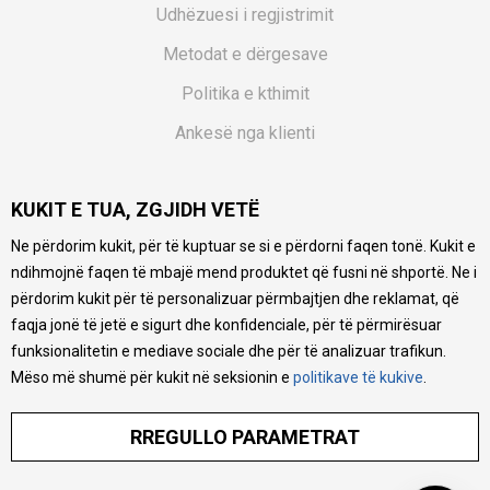
Udhëzuesi i regjistrimit
Metodat e dërgesave
Politika e kthimit
Ankesë nga klienti
Kuponët
KUKIT E TUA, ZGJIDH VETË
Pyetjet më të shpeshta
Ne përdorim kukit, për të kuptuar se si e përdorni faqen tonë. Kukit e
Ne bëjmë çmos që të ofrojmë një përshkrim sa më të saktë
ndihmojnë faqen të mbajë mend produktet që fusni në shportë. Ne i
të produkteve tona, ofrojmë edhe foto e çmimin, por nuk
mund të garantojmë që informacioni është i plotë e pa
përdorim kukit për të personalizuar përmbajtjen dhe reklamat, që
gabime. Të gjitha produktet janë pjesë e portfolios sonë, por
faqja jonë të jetë e sigurt dhe konfidenciale, për të përmirësuar
kjo nuk do të thotë se janë në gjendje në çdo çast.
funksionalitetin e mediave sociale dhe për të analizuar trafikun.
Mëso më shumë për kukit në seksionin e
politikave të kukive
.
RREGULLO PARAMETRAT