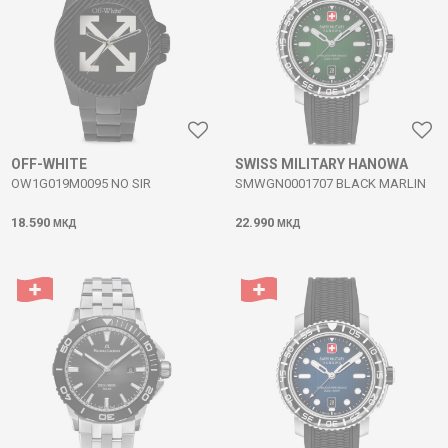
OFF-WHITE
SWISS MILITARY HANOWA
OW1G019M0095 NO SIR
SMWGN0001707 BLACK MARLIN
18.590
22.990
МКД
МКД