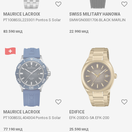
MAURICE LACROIX
SWISS MILITARY HANOWA
PT1008SSL223301 Pontos S Solar
SMWGN0001706 BLACK MARLIN
83.590
22.990
МКД
МКД
MAURICE LACROIX
EDIFICE
PT1008SSL404304 Pontos S Solar
EFK-200DG-5A EFK-200
77.190
25.590
МКД
МКД