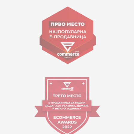
15 150
Goce Nikolovski 74 Shkup
contact@mytime.mk
Orari i punës:
09:00 - 17:00