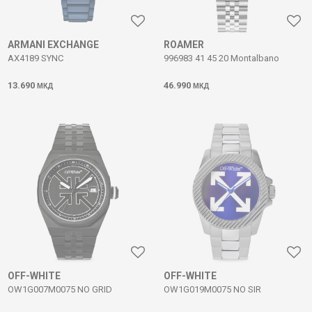
ARMANI EXCHANGE
ROAMER
AX4189 SYNC
996983 41 45 20 Montalbano
13.690
46.990
МКД
МКД
OFF-WHITE
OFF-WHITE
OW1G007M0075 NO GRID
OW1G019M0075 NO SIR