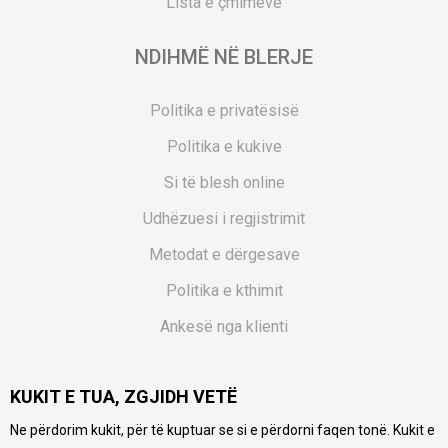
Lista e çmimeve
NDIHMË NË BLERJE
Politika e privatësisë
Politika e kukive
Si të blesh online
Udhëzuesi i regjistrimit
Metodat e dërgesave
Politika e kthimit
Ankesë nga klienti
Kuponët
KUKIT E TUA, ZGJIDH VETË
Pyetjet më të shpeshta
Ne përdorim kukit, për të kuptuar se si e përdorni faqen tonë. Kukit e
Ne bëjmë çmos që të ofrojmë një përshkrim sa më të saktë