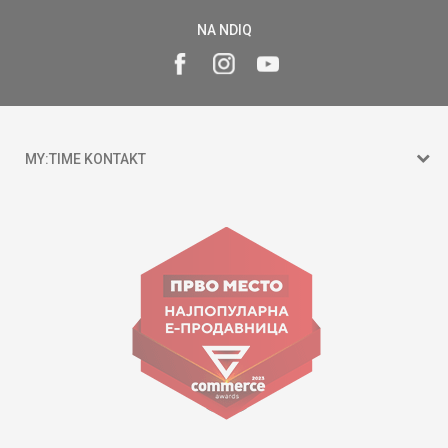
NA NDIQ
MY:TIME KONTAKT
15 150
Goce Nikolovski 74 Shkup
contact@mytime.mk
Orari i punës:
09:00 - 17:00