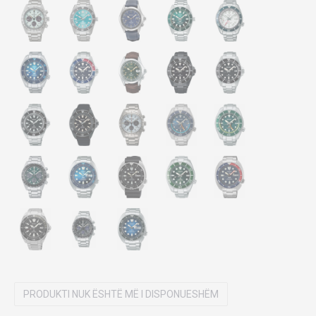
PRODUKTI NUK ËSHTË MË I DISPONUESHËM