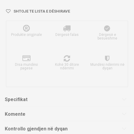
SHTOJE TE LISTA E DËSHIRAVE
Produkte origjinale
Dërgesë falas
Dërgesë e
besueshme
Disa mundësi
Kohë 30 ditore
Mundësi ndërrimi në
pagese
ndërrimi
dyqan
Specifikat
Komente
Kontrollo gjendjen në dyqan