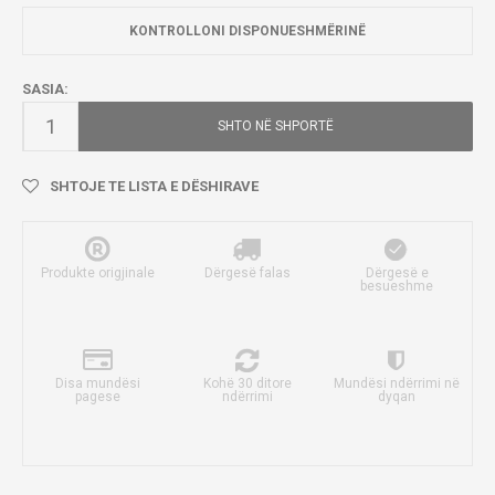
KONTROLLONI DISPONUESHMËRINË
SASIA:
SHTO NË SHPORTË
SHTOJE TE LISTA E DËSHIRAVE
Produkte origjinale
Dërgesë falas
Dërgesë e
besueshme
Disa mundësi
Kohë 30 ditore
Mundësi ndërrimi në
pagese
ndërrimi
dyqan