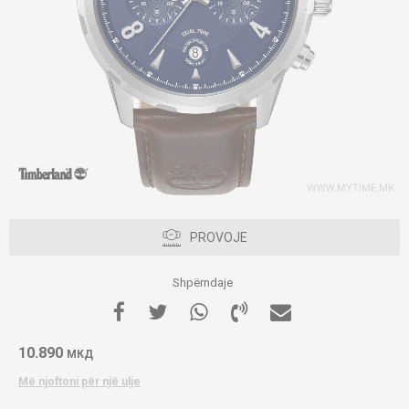
PROVOJE
Shpërndaje
10.890
МКД
Më njoftoni për një ulje