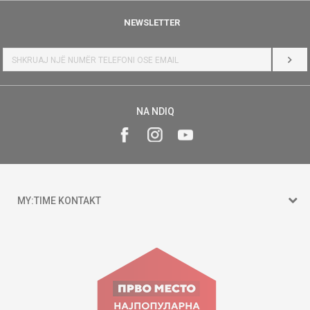
NEWSLETTER
HYR
NA NDIQ
MY:TIME KONTAKT
15 150
Goce Nikolovski 74 Shkup
contact@mytime.mk