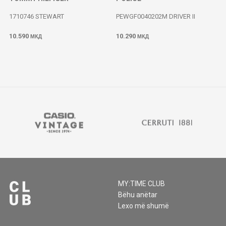
1710746 STEWART
PEWGF0040202M DRIVER II
10.590
10.290
МКД
МКД
MY:TIME CLUB
Bëhu anëtar
Lexo më shumë