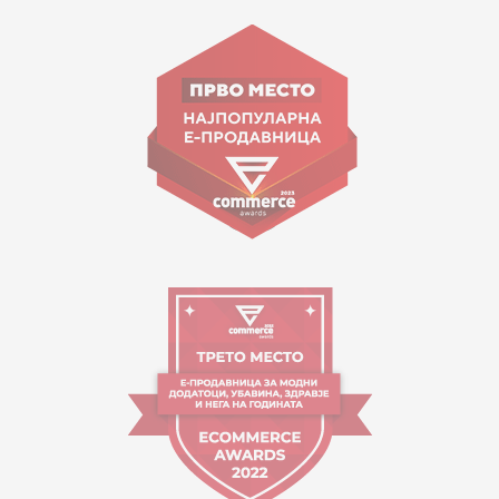
15 150
Goce Nikolovski 74 Shkup
contact@mytime.mk
Orari i punës:
09:00 - 17:00