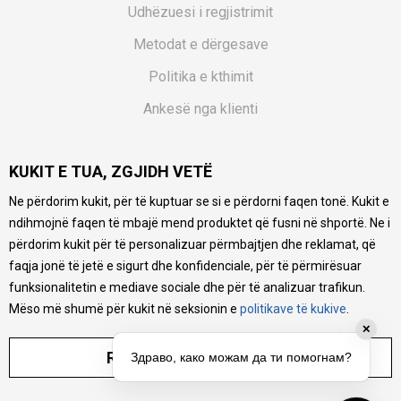
Udhëzuesi i regjistrimit
Metodat e dërgesave
Politika e kthimit
Ankesë nga klienti
Kuponët
KUKIT E TUA, ZGJIDH VETË
Pyetjet më të shpeshta
Ne përdorim kukit, për të kuptuar se si e përdorni faqen tonë. Kukit e
Ne bëjmë çmos që të ofrojmë një përshkrim sa më të saktë
ndihmojnë faqen të mbajë mend produktet që fusni në shportë. Ne i
të produkteve tona, ofrojmë edhe foto e çmimin, por nuk
mund të garantojmë që informacioni është i plotë e pa
përdorim kukit për të personalizuar përmbajtjen dhe reklamat, që
gabime. Të gjitha produktet janë pjesë e portfolios sonë, por
faqja jonë të jetë e sigurt dhe konfidenciale, për të përmirësuar
kjo nuk do të thotë se janë në gjendje në çdo çast.
funksionalitetin e mediave sociale dhe për të analizuar trafikun.
Mëso më shumë për kukit në seksionin e
politikave të kukive
.
✕
RREGULLO PARAMETRAT
Здраво, како можам да ти помогнам?