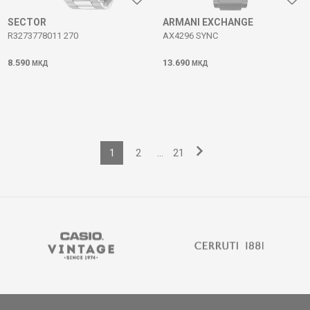
SECTOR
ARMANI EXCHANGE
R3273778011 270
AX4296 SYNC
8.590
13.690
МКД
МКД
1
2
...
21