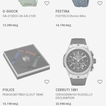
G-SHOCK
FESTINA
GA-2100CC-3A GA-2100
F20755/4 Chrono Bike
12.390
14.190
МКД
МКД
POLICE
CERRUTI 1881
PEWGO00778X3 CLOUT TANK
CIWGO0096101 RUSCELLO
DECLINATION
16.190
22.590
МКД
МКД