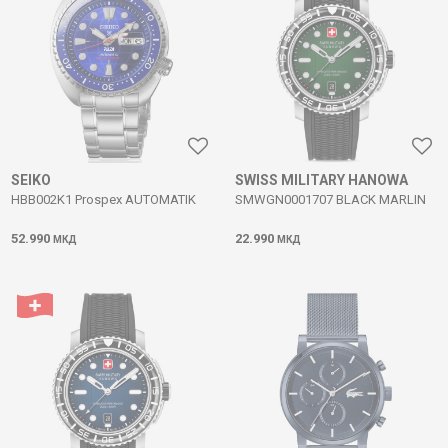
SEIKO
SWISS MILITARY HANOWA
HBB002K1 Prospex AUTOMATIK
SMWGN0001707 BLACK MARLIN
52.990
22.990
МКД
МКД