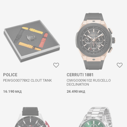
POLICE
CERRUTI 1881
PEWGO00778X2 CLOUT TANK
CIWGO0096102 RUSCELLO
DECLINATION
16.190
24.490
МКД
МКД