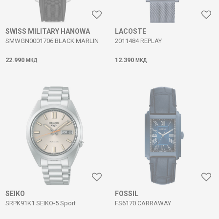
SWISS MILITARY HANOWA
LACOSTE
SMWGN0001706 BLACK MARLIN
2011484 REPLAY
22.990
12.390
МКД
МКД
SEIKO
FOSSIL
SRPK91K1 SEIKO-5 Sport
FS6170 CARRAWAY