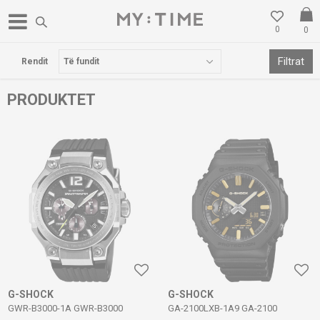
0
0
POSTA FALAS PËR BLERJE MBI 3000 DENARË
Filtrat
Rendit
PRODUKTET
G-SHOCK
G-SHOCK
GWR-B3000-1A GWR-B3000
GA-2100LXB-1A9 GA-2100