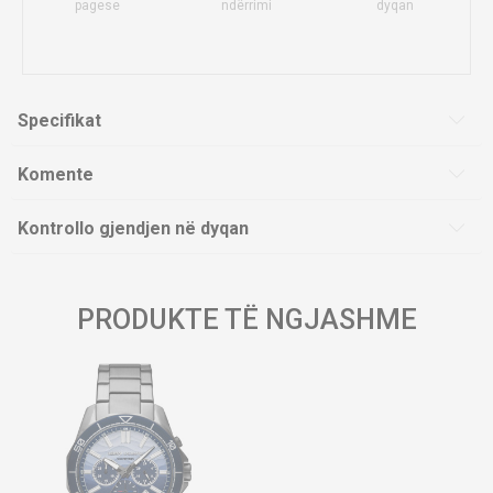
pagese
ndërrimi
dyqan
Specifikat
Komente
Kontrollo gjendjen në dyqan
PRODUKTE TË NGJASHME