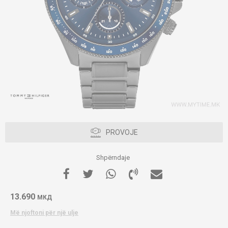
PROVOJE
Shpërndaje
13.690
МКД
Më njoftoni për një ulje