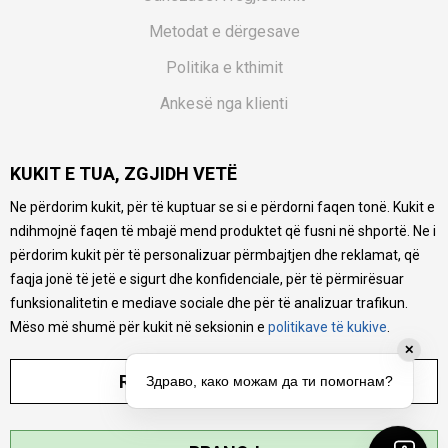
Metodat e dërgesave
Politika e kthimit
Ankesë nga klienti
Kuponët
KUKIT E TUA, ZGJIDH VETË
Pyetjet më të shpeshta
Ne përdorim kukit, për të kuptuar se si e përdorni faqen tonë. Kukit e
Ne bëjmë çmos që të ofrojmë një përshkrim sa më të saktë
ndihmojnë faqen të mbajë mend produktet që fusni në shportë. Ne i
të produkteve tona, ofrojmë edhe foto e çmimin, por nuk
mund të garantojmë që informacioni është i plotë e pa
përdorim kukit për të personalizuar përmbajtjen dhe reklamat, që
gabime. Të gjitha produktet janë pjesë e portfolios sonë, por
faqja jonë të jetë e sigurt dhe konfidenciale, për të përmirësuar
kjo nuk do të thotë se janë në gjendje në çdo çast.
funksionalitetin e mediave sociale dhe për të analizuar trafikun.
Mëso më shumë për kukit në seksionin e
politikave të kukive
.
✕
RREGULLO PARAMETRAT
Здраво, како можам да ти помогнам?