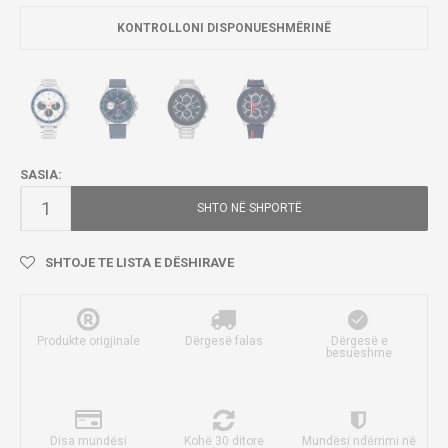
KONTROLLONI DISPONUESHMËRINË
SASIA:
SHTO NË SHPORTË
SHTOJE TE LISTA E DËSHIRAVE
Produkte origjinale
Dërgesë falas
Dërgesë e
besueshme
Disa mundësi
Kohë 30 ditore
Mundësi ndërrimi në