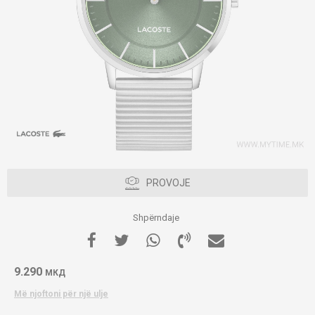
PROVOJE
Shpërndaje
9.290
МКД
Më njoftoni për një ulje