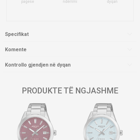
pagese
ndërrimi
dyqan
Specifikat
Komente
Kontrollo gjendjen në dyqan
PRODUKTE TË NGJASHME