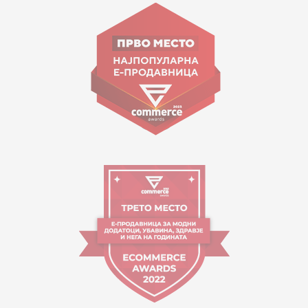
Goce Nikolovski 74 Shkup
contact@mytime.mk
Orari i punës:
09:00 - 17:00