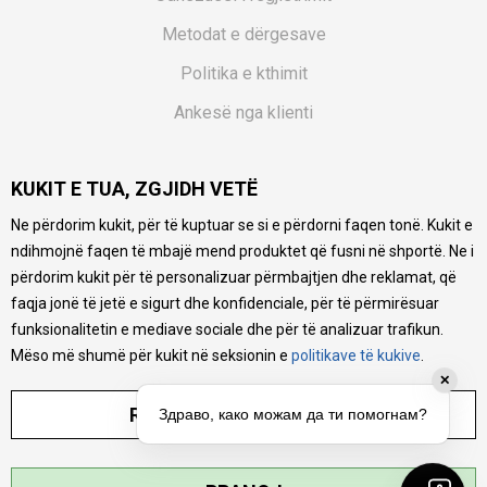
Metodat e dërgesave
Politika e kthimit
Ankesë nga klienti
Kuponët
KUKIT E TUA, ZGJIDH VETË
Pyetjet më të shpeshta
Ne përdorim kukit, për të kuptuar se si e përdorni faqen tonë. Kukit e
Ne bëjmë çmos që të ofrojmë një përshkrim sa më të saktë
ndihmojnë faqen të mbajë mend produktet që fusni në shportë. Ne i
të produkteve tona, ofrojmë edhe foto e çmimin, por nuk
mund të garantojmë që informacioni është i plotë e pa
përdorim kukit për të personalizuar përmbajtjen dhe reklamat, që
gabime. Të gjitha produktet janë pjesë e portfolios sonë, por
faqja jonë të jetë e sigurt dhe konfidenciale, për të përmirësuar
kjo nuk do të thotë se janë në gjendje në çdo çast.
funksionalitetin e mediave sociale dhe për të analizuar trafikun.
Mëso më shumë për kukit në seksionin e
politikave të kukive
.
✕
RREGULLO PARAMETRAT
Здраво, како можам да ти помогнам?