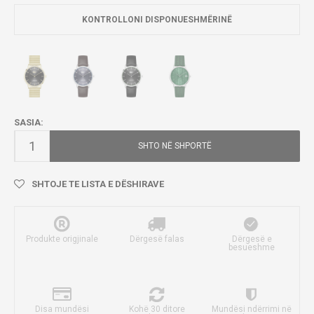
KONTROLLONI DISPONUESHMËRINË
SASIA:
SHTO NË SHPORTË
SHTOJE TE LISTA E DËSHIRAVE
Produkte origjinale
Dërgesë falas
Dërgesë e
besueshme
Disa mundësi
Kohë 30 ditore
Mundësi ndërrimi në