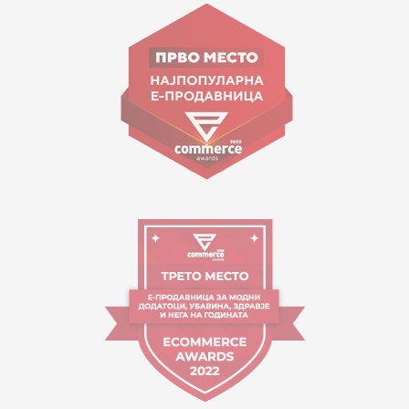
Goce Nikolovski 74 Shkup
contact@mytime.mk
Orari i punës:
09:00 - 17:00