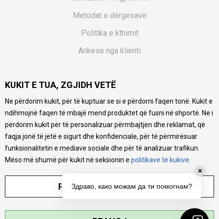
Metodat e dërgesave
Politika e kthimit
Ankesë nga klienti
Kuponët
KUKIT E TUA, ZGJIDH VETË
Pyetjet më të shpeshta
Ne përdorim kukit, për të kuptuar se si e përdorni faqen tonë. Kukit e
Ne bëjmë çmos që të ofrojmë një përshkrim sa më të saktë
ndihmojnë faqen të mbajë mend produktet që fusni në shportë. Ne i
të produkteve tona, ofrojmë edhe foto e çmimin, por nuk
mund të garantojmë që informacioni është i plotë e pa
përdorim kukit për të personalizuar përmbajtjen dhe reklamat, që
gabime. Të gjitha produktet janë pjesë e portfolios sonë, por
faqja jonë të jetë e sigurt dhe konfidenciale, për të përmirësuar
kjo nuk do të thotë se janë në gjendje në çdo çast.
funksionalitetin e mediave sociale dhe për të analizuar trafikun.
Mëso më shumë për kukit në seksionin e
politikave të kukive
.
✕
RREGULLO PARAMETRAT
Здраво, како можам да ти помогнам?