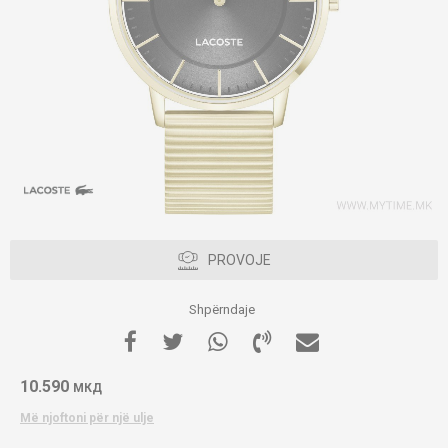
PROVOJE
Shpërndaje
10.590
МКД
Më njoftoni për një ulje