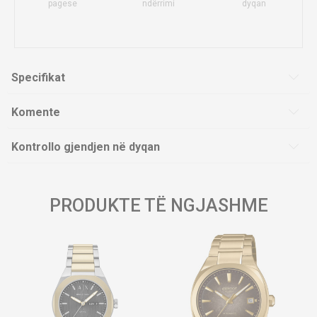
pagese
ndërrimi
dyqan
Specifikat
Komente
Kontrollo gjendjen në dyqan
PRODUKTE TË NGJASHME