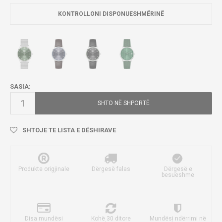
KONTROLLONI DISPONUESHMËRINË
SASIA:
SHTO NË SHPORTË
SHTOJE TE LISTA E DËSHIRAVE
Produkte origjinale
Dërgesë falas
Dërgesë e
besueshme
Disa mundësi
Kohë 30 ditore
Mundësi ndërrimi në