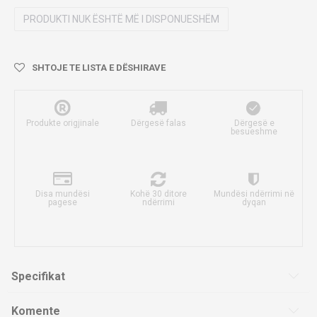
PRODUKTI NUK ËSHTË MË I DISPONUESHËM
SHTOJE TE LISTA E DËSHIRAVE
Produkte origjinale
Dërgesë falas
Dërgesë e
besueshme
Disa mundësi
Kohë 30 ditore
Mundësi ndërrimi në
pagese
ndërrimi
dyqan
Specifikat
Komente