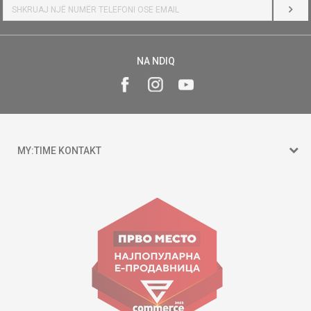
HYR
NA NDIQ
MY:TIME KONTAKT
15 150
Goce Nikolovski 74 Shkup
contact@mytime.mk
Orari i punës:
09:00 - 17:00