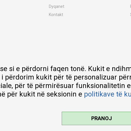
Dyqanet
Kontakt
MY:TIME Club
Vende pune
Bashkëpuno me ne
Riparime dhe shërbime pas blerjes
Çmimet e dërgesave
Garancia
 se si e përdorni faqen tonë. Kukit e nd
Lista e çmimeve
 i përdorim kukit për të personalizuar pë
ciale, për të përmirësuar funksionalitetin 
ë për kukit në seksionin e
politikave të k
PRANOJ