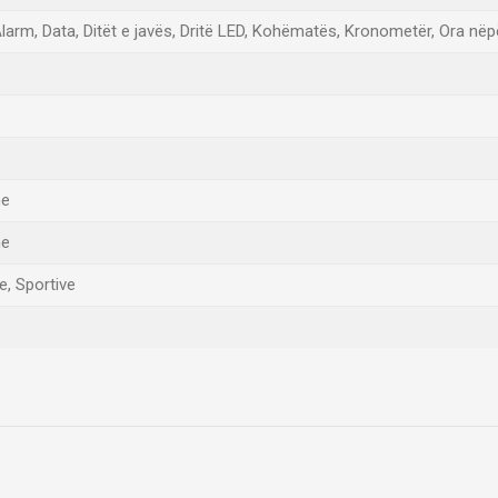
Alarm, Data, Ditët e javës, Dritë LED, Kohëmatës, Kronometër, Ora në
me
me
e, Sportive
Email