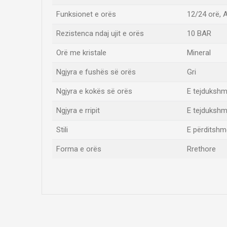
Funksionet e orës
12/24 orë, 
Rezistenca ndaj ujit e orës
10 BAR
Orë me kristale
Mineral
Ngjyra e fushës së orës
Gri
Ngjyra e kokës së orës
E tejduksh
Ngjyra e rripit
E tejduksh
Stili
E përditshm
Forma e orës
Rrethore
Emri/Pseudonimi