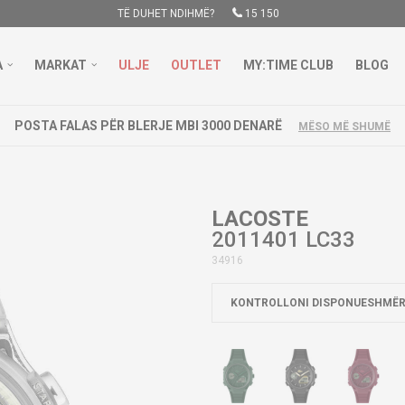
TË DUHET NDIHMË?
15 150
A
MARKAT
ULJE
OUTLET
MY:TIME CLUB
BLOG
POSTA FALAS PËR BLERJE MBI 3000 DENARË
MËSO MË SHUMË
LACOSTE
2011401 LC33
34916
KONTROLLONI DISPONUESHMËR