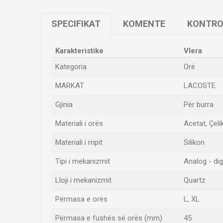
SPECIFIKAT
KOMENTE
KONTRO
Karakteristike
Vlera
Kategoria
Orë
MARKAT
LACOSTE
Gjinia
Për burra
Materiali i orës
Acetat, Çeli
Materiali i rripit
Silikon
Tipi i mekanizmit
Analog - digj
Lloji i mekanizmit
Quartz
Përmasa e orës
L
,
XL
Përmasa e fushës së orës (mm)
45