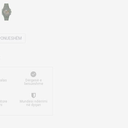
SPONUESHËM
falas
Dërgesë e
besueshme
itore
Mundësi ndërrimi
mi
në dyqan