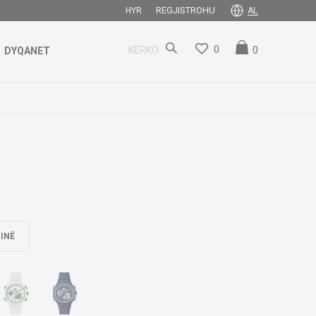
REGJISTROHU
HYR
AL
0
0
KËRKO
DYQANET
INË