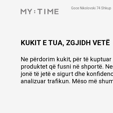
Goce Nikolovski 74 Shkup
contact@mytime.mk
Orari i punës:
09:00 - 17:00
KUKIT E TUA, ZGJIDH VETË
Ne përdorim kukit, për të kuptuar
produktet që fusni në shportë. Ne
jonë të jetë e sigurt dhe konfiden
analizuar trafikun. Mëso më shum