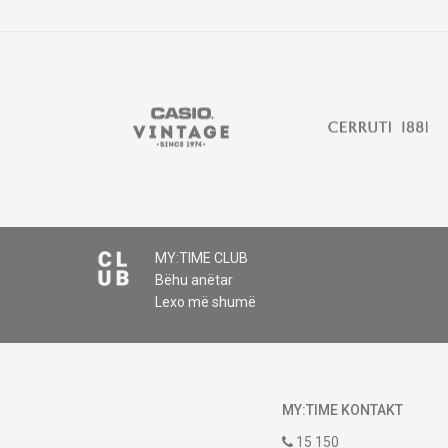
Komento
MY:TIME CLUB
Bëhu anëtar
DËRGO
Lexo më shumë
MY:TIME KONTAKT
15 150