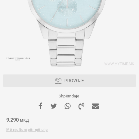
PROVOJE
Shpërndaje
9.290
МКД
Më njoftoni për një ulje