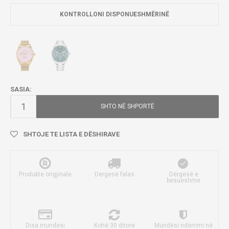
KONTROLLONI DISPONUESHMËRINË
SASIA:
SHTO NË SHPORTË
SHTOJE TE LISTA E DËSHIRAVE
Produkte origjinale
Dërgesë falas
Dërgesë e
besueshme
Disa mundësi
Kohë 30 ditore
Mundësi ndërrimi në