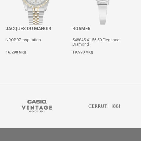
JACQUES DU MANOIR
ROAMER
NROP.07 Inspiration
548845 41 55 50 Elegance
Diamond
M
16.290
19.990
МКД
МКД