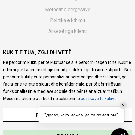
Metodat e dërgesave
Politika e kthimit
Ankesë nga klienti
Kuponët
KUKIT E TUA, ZGJIDH VETË
Pyetjet më të shpeshta
Ne përdorim kukit, për të kuptuar se si e përdorni faqen tonë. Kukit e
Ne bëjmë çmos që të ofrojmë një përshkrim sa më të saktë
ndihmojnë faqen të mbajë mend produktet që fusni në shportë. Ne i
të produkteve tona, ofrojmë edhe foto e çmimin, por nuk
mund të garantojmë që informacioni është i plotë e pa
përdorim kukit për të personalizuar përmbajtjen dhe reklamat, që
gabime. Të gjitha produktet janë pjesë e portfolios sonë, por
faqja jonë të jetë e sigurt dhe konfidenciale, për të përmirësuar
kjo nuk do të thotë se janë në gjendje në çdo çast.
funksionalitetin e mediave sociale dhe për të analizuar trafikun.
Mëso më shumë për kukit në seksionin e
politikave të kukive
.
✕
RREGULLO PARAMETRAT
Здраво, како можам да ти помогнам?