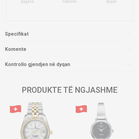
pagese
ndërrimi
dyqan
Specifikat
Komente
Kontrollo gjendjen në dyqan
PRODUKTE TË NGJASHME