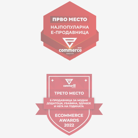
Goce Nikolovski 74 Shkup
contact@mytime.mk
Orari i punës:
09:00 - 17:00