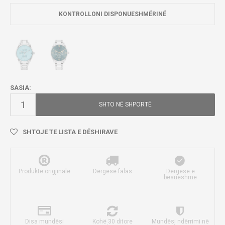
KONTROLLONI DISPONUESHMËRINË
SASIA:
SHTO NË SHPORTË
SHTOJE TE LISTA E DËSHIRAVE
Produkte origjinale
Dërgesë falas
Dërgesë e
besueshme
Disa mundësi
Kohë 30 ditore
Mundësi ndërrimi në