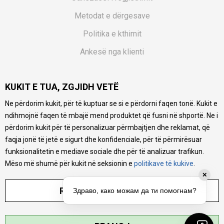
Metodat e dërgesave
Politika e kthimit
Ankesë nga klienti
Kuponët
KUKIT E TUA, ZGJIDH VETË
Pyetjet më të shpeshta
Ne përdorim kukit, për të kuptuar se si e përdorni faqen tonë. Kukit e
Ne bëjmë çmos që të ofrojmë një përshkrim sa më të saktë
ndihmojnë faqen të mbajë mend produktet që fusni në shportë. Ne i
të produkteve tona, ofrojmë edhe foto e çmimin, por nuk
mund të garantojmë që informacioni është i plotë e pa
përdorim kukit për të personalizuar përmbajtjen dhe reklamat, që
gabime. Të gjitha produktet janë pjesë e portfolios sonë, por
faqja jonë të jetë e sigurt dhe konfidenciale, për të përmirësuar
kjo nuk do të thotë se janë në gjendje në çdo çast.
funksionalitetin e mediave sociale dhe për të analizuar trafikun.
Mëso më shumë për kukit në seksionin e
politikave të kukive
.
✕
RREGULLO PARAMETRAT
Здраво, како можам да ти помогнам?