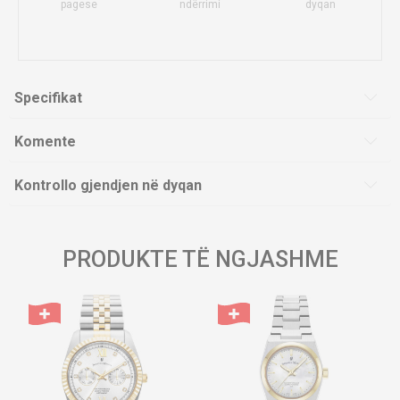
pagese
ndërrimi
dyqan
Specifikat
Komente
Kontrollo gjendjen në dyqan
PRODUKTE TË NGJASHME