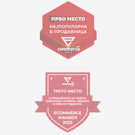
Goce Nikolovski 74 Shkup
contact@mytime.mk
Orari i punës:
09:00 - 17:00