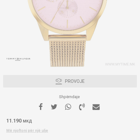
PROVOJE
Shpërndaje
11.190
МКД
Më njoftoni për një ulje