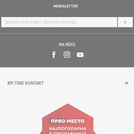
NEWSLETTER
HYR
NA NDIQ
MY:TIME KONTAKT
15 150
Goce Nikolovski 74 Shkup
contact@mytime.mk
Orari i punës: