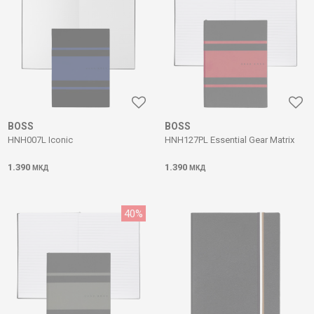
BOSS
BOSS
HNH007L Iconic
HNH127PL Essential Gear Matrix
1.390
1.390
МКД
МКД
40
%