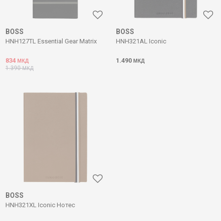
BOSS
BOSS
HNH127TL Essential Gear Matrix
HNH321AL Iconic
834
1.490
МКД
МКД
1.390
МКД
BOSS
HNH321XL Iconic Нотес