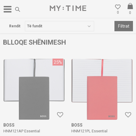
0
0
POSTA FALAS PËR BLERJE MBI 3000 DENARË
Filtrat
Rendit
BLLOQE SHËNIMESH
25
%
BOSS
BOSS
HNM121AP Essential
HNM121PL Essential