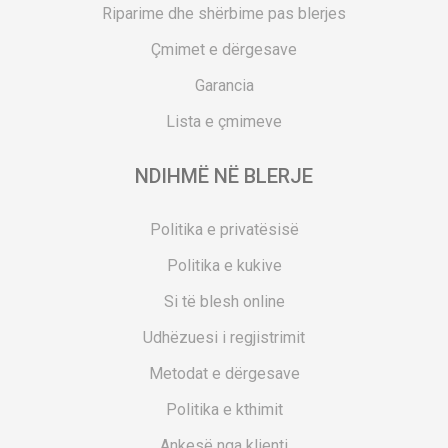
Riparime dhe shërbime pas blerjes
Çmimet e dërgesave
Garancia
Lista e çmimeve
NDIHMË NË BLERJE
Politika e privatësisë
Politika e kukive
Si të blesh online
Udhëzuesi i regjistrimit
Metodat e dërgesave
Politika e kthimit
Ankesë nga klienti