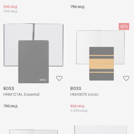
590
790
МКД
МКД
790
МКД
40
%
BOSS
BOSS
HNM121AL Essential
HNH007S Iconic
790
834
МКД
МКД
1.390
МКД