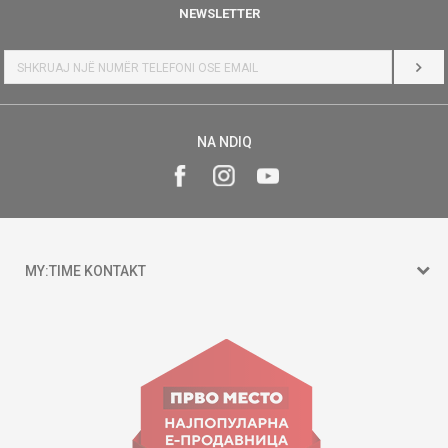
NEWSLETTER
HYR
NA NDIQ
MY:TIME KONTAKT
15 150
Goce Nikolovski 74 Shkup
contact@mytime.mk
Orari i punës: