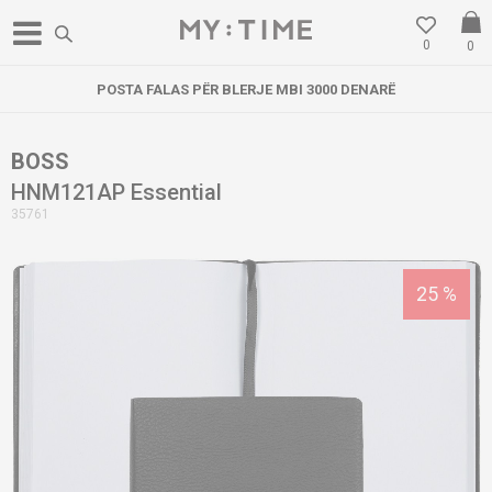
0
0
POSTA FALAS PËR BLERJE MBI 3000 DENARË
BOSS
HNM121AP Essential
35761
25
%