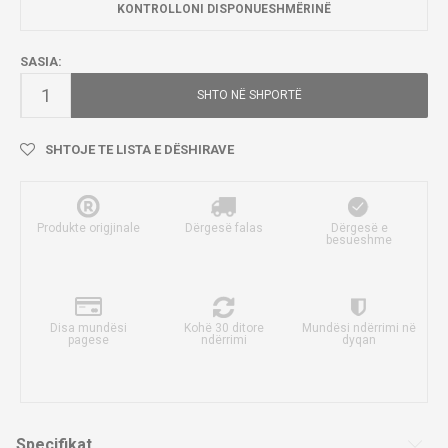
KONTROLLONI DISPONUESHMËRINË
SASIA:
SHTO NË SHPORTË
SHTOJE TE LISTA E DËSHIRAVE
Produkte origjinale
Dërgesë falas
Dërgesë e
besueshme
Disa mundësi
Kohë 30 ditore
Mundësi ndërrimi në
pagese
ndërrimi
dyqan
Specifikat