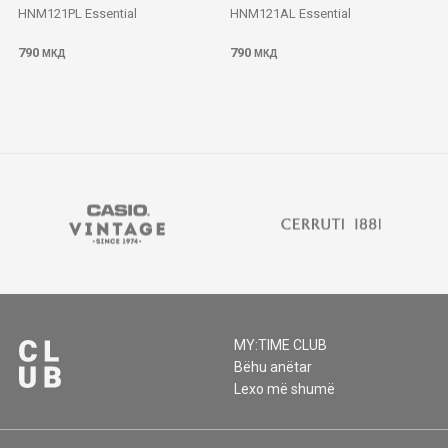
HNM121PL Essential
HNM121AL Essential
790
790
МКД
МКД
MY:TIME CLUB
Bëhu anëtar
Lexo më shumë