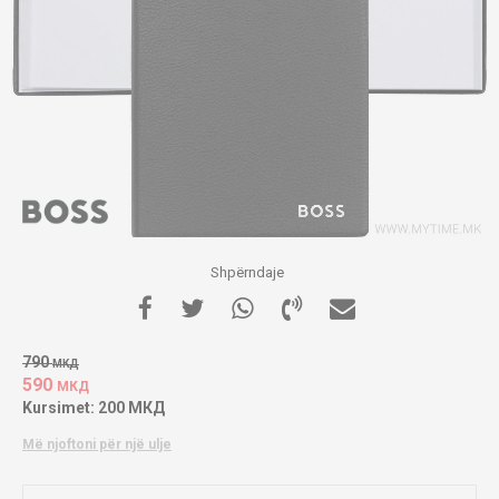
Shpërndaje
790
МКД
590
МКД
Kursimet:
200
МКД
Më njoftoni për një ulje