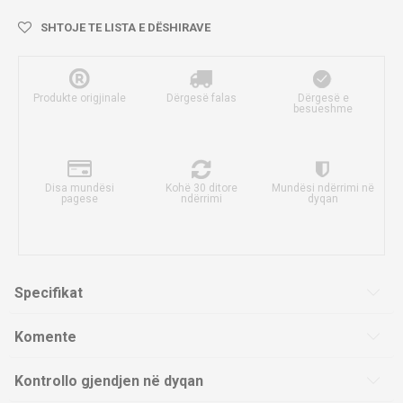
SHTOJE TE LISTA E DËSHIRAVE
Produkte origjinale
Dërgesë falas
Dërgesë e
besueshme
Disa mundësi
Kohë 30 ditore
Mundësi ndërrimi në
pagese
ndërrimi
dyqan
Specifikat
Komente
Kontrollo gjendjen në dyqan