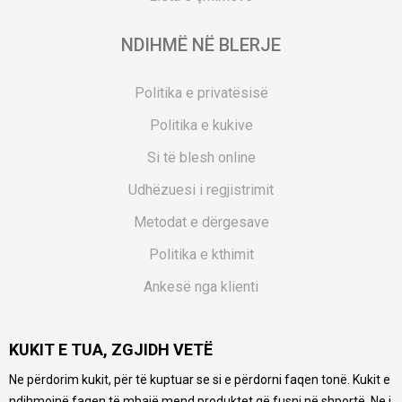
NDIHMË NË BLERJE
Politika e privatësisë
Politika e kukive
Si të blesh online
Udhëzuesi i regjistrimit
Metodat e dërgesave
Politika e kthimit
Ankesë nga klienti
Kuponët
KUKIT E TUA, ZGJIDH VETË
Pyetjet më të shpeshta
Ne përdorim kukit, për të kuptuar se si e përdorni faqen tonë. Kukit e
Ne bëjmë çmos që të ofrojmë një përshkrim sa më të saktë
ndihmojnë faqen të mbajë mend produktet që fusni në shportë. Ne i