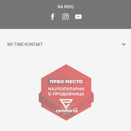
NA NDIQ
MY:TIME KONTAKT
15 150
Goce Nikolovski 74 Shkup
contact@mytime.mk
Orari i punës:
09:00 - 17:00