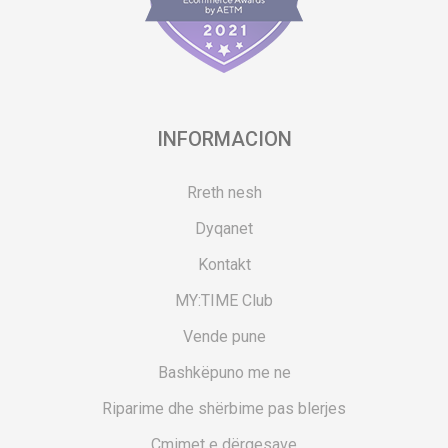
INFORMACION
Rreth nesh
Dyqanet
Kontakt
MY:TIME Club
Vende pune
Bashkëpuno me ne
Riparime dhe shërbime pas blerjes
Çmimet e dërgesave