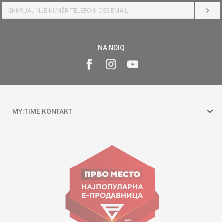
HYR
NA NDIQ
MY:TIME KONTAKT
15 150
Goce Nikolovski 74 Shkup
contact@mytime.mk
Orari i punës:
09:00 - 17:00