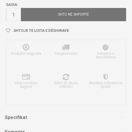
SASIA:
SHTO NË SHPORTË
SHTOJE TE LISTA E DËSHIRAVE
Produkte origjinale
Dërgesë falas
Dërgesë e
besueshme
Disa mundësi
Kohë 30 ditore
Mundësi ndërrimi në
pagese
ndërrimi
dyqan
Specifikat
Komente