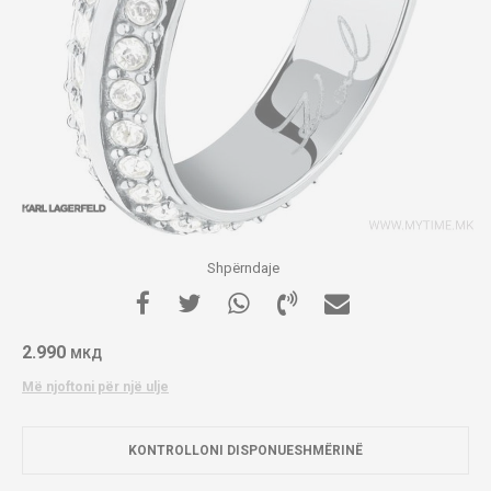
Shpërndaje
2.990
МКД
Më njoftoni për një ulje
KONTROLLONI DISPONUESHMËRINË