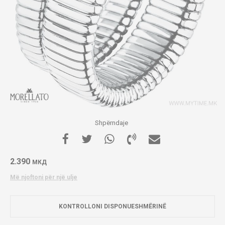
Shpërndaje
2.390
МКД
Më njoftoni për një ulje
KONTROLLONI DISPONUESHMËRINË