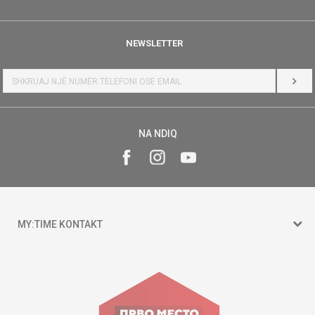
NEWSLETTER
HYR
NA NDIQ
MY:TIME KONTAKT
15 150
Goce Nikolovski 74 Shkup
contact@mytime.mk