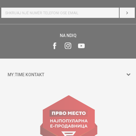
HYR
NA NDIQ
MY:TIME KONTAKT
15 150
Goce Nikolovski 74 Shkup
contact@mytime.mk
Orari i punës:
09:00 - 17:00