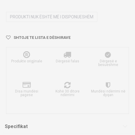
PRODUKTI NUK ËSHTË MË I DISPONUESHËM
SHTOJE TE LISTA E DËSHIRAVE
Produkte origjinale
Dërgesë falas
Dërgesë e
besueshme
Disa mundësi
Kohë 30 ditore
Mundësi ndërrimi në
pagese
ndërrimi
dyqan
Specifikat