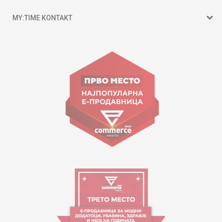
MY:TIME KONTAKT
15 150
Goce Nikolovski 74 Shkup
contact@mytime.mk
Orari i punës:
09:00 - 17:00