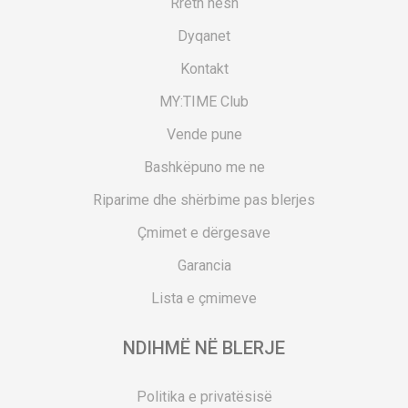
Rreth nesh
Dyqanet
Kontakt
MY:TIME Club
Vende pune
Bashkëpuno me ne
Riparime dhe shërbime pas blerjes
Çmimet e dërgesave
Garancia
Lista e çmimeve
NDIHMË NË BLERJE
Politika e privatësisë