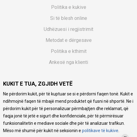
Politika e kukive
Si të blesh online
Udhëzuesi i regjistrimit
Metodat e dërgesave
Politika e kthimit
Ankesë nga klienti
Kuponët
KUKIT E TUA, ZGJIDH VETË
Pyetjet më të shpeshta
Ne përdorim kukit, për të kuptuar se si e përdorni faqen tonë. Kukit e
Ne bëjmë çmos që të ofrojmë një përshkrim sa më të saktë
ndihmojnë faqen të mbajë mend produktet që fusni në shportë. Ne i
të produkteve tona, ofrojmë edhe foto e çmimin, por nuk
mund të garantojmë që informacioni është i plotë e pa
përdorim kukit për të personalizuar përmbajtjen dhe reklamat, që
gabime. Të gjitha produktet janë pjesë e portfolios sonë, por
faqja jonë të jetë e sigurt dhe konfidenciale, për të përmirësuar
kjo nuk do të thotë se janë në gjendje në çdo çast.
funksionalitetin e mediave sociale dhe për të analizuar trafikun.
Mëso më shumë për kukit në seksionin e
politikave të kukive
.