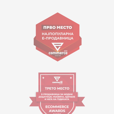
15 150
Goce Nikolovski 74 Shkup
contact@mytime.mk
Orari i punës:
09:00 - 17:00