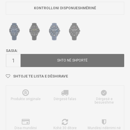
KONTROLLONI DISPONUESHMËRINË
SASIA:
SHTO NË SHPORTË
SHTOJE TE LISTA E DËSHIRAVE
Produkte origjinale
Dërgesë falas
Dërgesë e
besueshme
Disa mundësi
Kohë 30 ditore
Mundësi ndërrimi në