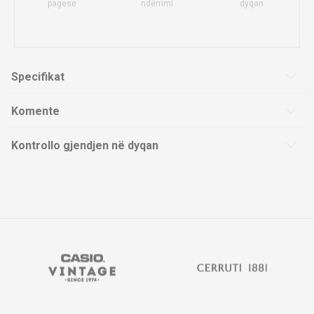
pagese
ndërrimi
dyqan
Specifikat
Komente
Kontrollo gjendjen në dyqan