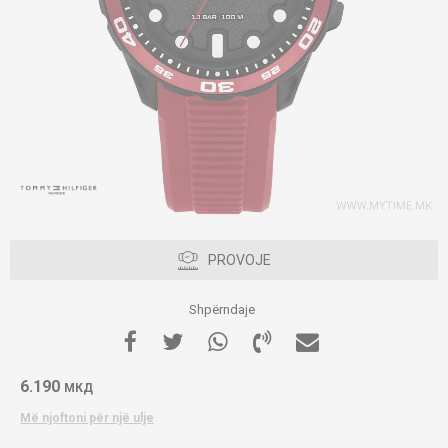
PROVOJE
Shpërndaje
6.190
МКД
Më njoftoni për një ulje