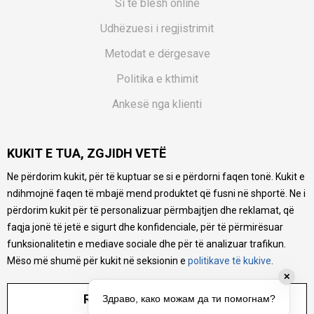
Si të blesh online
Udhëzuesi i regjistrimit
Metodat e dërgesave
Politika e kthimit
Ankesë nga klienti
Kuponët
KUKIT E TUA, ZGJIDH VETË
Pyetjet më të shpeshta
Ne përdorim kukit, për të kuptuar se si e përdorni faqen tonë. Kukit e
Ne bëjmë çmos që të ofrojmë një përshkrim sa më të saktë
ndihmojnë faqen të mbajë mend produktet që fusni në shportë. Ne i
të produkteve tona, ofrojmë edhe foto e çmimin, por nuk
mund të garantojmë që informacioni është i plotë e pa
përdorim kukit për të personalizuar përmbajtjen dhe reklamat, që
gabime. Të gjitha produktet janë pjesë e portfolios sonë, por
faqja jonë të jetë e sigurt dhe konfidenciale, për të përmirësuar
kjo nuk do të thotë se janë në gjendje në çdo çast.
funksionalitetin e mediave sociale dhe për të analizuar trafikun.
Mëso më shumë për kukit në seksionin e
politikave të kukive
.
✕
RREGULLO PARAMETRAT
Здраво, како можам да ти помогнам?