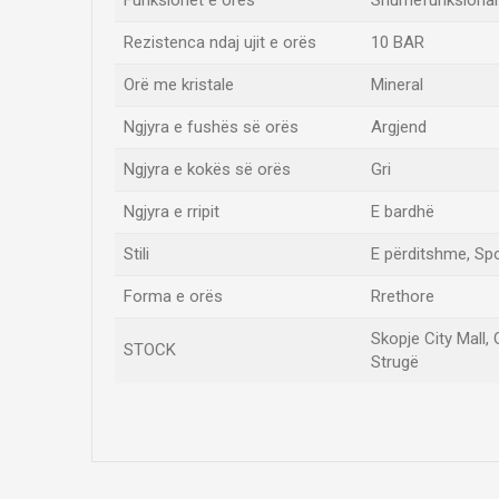
Funksionet e orës
Shumëfunksional
Rezistenca ndaj ujit e orës
10 BAR
Orë me kristale
Mineral
Ngjyra e fushës së orës
Argjend
Ngjyra e kokës së orës
Gri
Ngjyra e rripit
E bardhë
Stili
E përditshme, Spo
Forma e orës
Rrethore
Skopje City Mall,
STOCK
Strugë
Emri/Pseudonimi