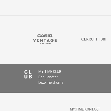
Komento
MY:TIME CLUB
Bëhu anëtar
DËRGO
Lexo më shumë
MY:TIME KONTAKT