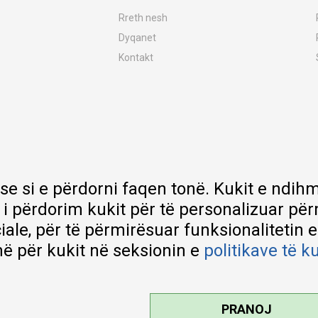
Rreth nesh
Dyqanet
Kontakt
MY:TIME Club
Vende pune
Bashkëpuno me ne
Riparime dhe shërbime pas blerjes
Çmimet e dërgesave
Garancia
 se si e përdorni faqen tonë. Kukit e nd
Lista e çmimeve
 i përdorim kukit për të personalizuar pë
ciale, për të përmirësuar funksionalitetin 
ë për kukit në seksionin e
politikave të k
PRANOJ