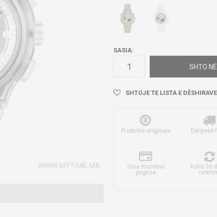
SASIA:
SHTO NË
SHTOJE TE LISTA E DËSHIRAVE
Produkte origjinale
Dërgesë 
Disa mundësi
Kohë 30 d
pagese
ndërri