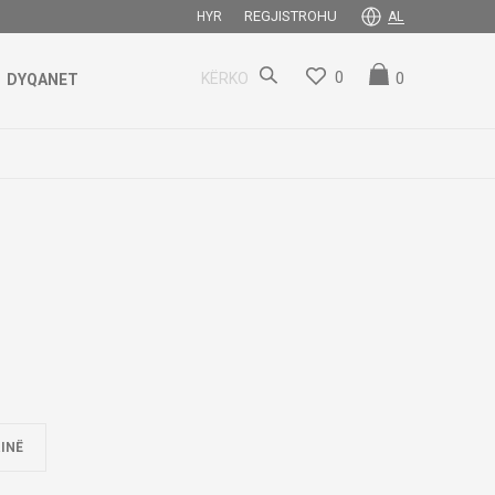
REGJISTROHU
HYR
AL
0
0
KËRKO
DYQANET
INË