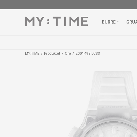
BURRË
GRU
MY:TIME
Produktet
Orë
2001493 LC33