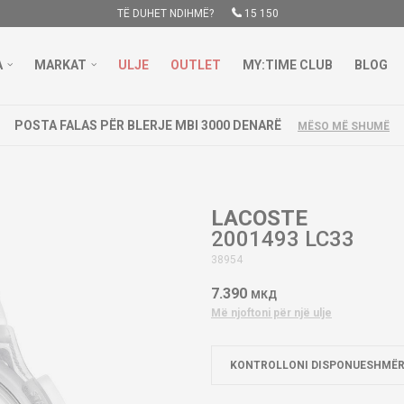
TË DUHET NDIHMË?
15 150
A
MARKAT
ULJE
OUTLET
MY:TIME CLUB
BLOG
POSTA FALAS PËR BLERJE MBI 3000 DENARË
MËSO MË SHUMË
LACOSTE
2001493 LC33
38954
7.390
МКД
Më njoftoni për një ulje
KONTROLLONI DISPONUESHMËR