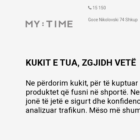
15 150
Goce Nikolovski 74 Shkup
contact@mytime.mk
Orari i punës:
09:00 - 17:00
KUKIT E TUA, ZGJIDH VETË
Ne përdorim kukit, për të kuptuar
produktet që fusni në shportë. Ne
jonë të jetë e sigurt dhe konfiden
analizuar trafikun. Mëso më shum