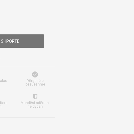
 SHPORTË
falas
Dërgesë e
besueshme
itore
Mundësi ndërrimi
mi
në dyqan