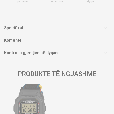
pagese
ndërrimi
dyqan
Specifikat
Komente
Kontrollo gjendjen në dyqan
PRODUKTE TË NGJASHME