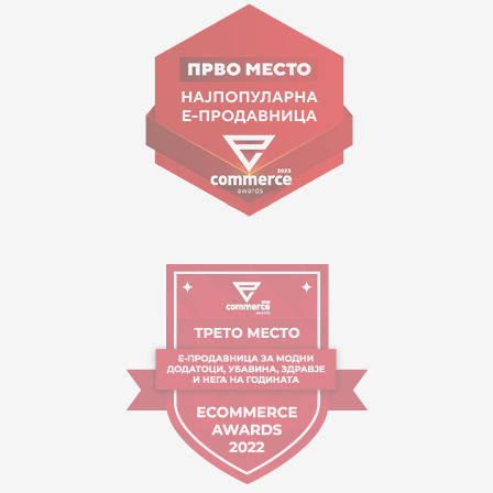
Goce Nikolovski 74 Shkup
contact@mytime.mk
Orari i punës:
09:00 - 17:00