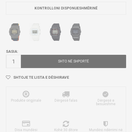
KONTROLLONI DISPONUESHMËRINË
SASIA:
SHTO NË SHPORTË
SHTOJE TE LISTA E DËSHIRAVE
Produkte origjinale
Dërgesë falas
Dërgesë e
besueshme
Disa mundësi
Kohë 30 ditore
Mundësi ndërrimi në