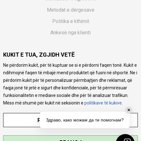
Metodat e dërgesave
Politika e kthimit
Ankesë nga klienti
Kuponët
KUKIT E TUA, ZGJIDH VETË
Pyetjet më të shpeshta
Ne përdorim kukit, për të kuptuar se si e përdorni faqen tonë. Kukit e
Ne bëjmë çmos që të ofrojmë një përshkrim sa më të saktë
ndihmojnë faqen të mbajë mend produktet që fusni në shportë. Ne i
të produkteve tona, ofrojmë edhe foto e çmimin, por nuk
mund të garantojmë që informacioni është i plotë e pa
përdorim kukit për të personalizuar përmbajtjen dhe reklamat, që
gabime. Të gjitha produktet janë pjesë e portfolios sonë, por
faqja jonë të jetë e sigurt dhe konfidenciale, për të përmirësuar
kjo nuk do të thotë se janë në gjendje në çdo çast.
funksionalitetin e mediave sociale dhe për të analizuar trafikun.
Mëso më shumë për kukit në seksionin e
politikave të kukive
.
✕
RREGULLO PARAMETRAT
Здраво, како можам да ти помогнам?