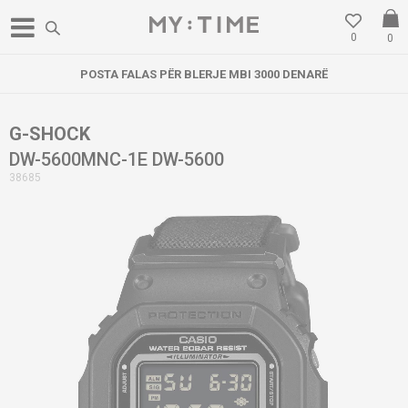
0
0
POSTA FALAS PËR BLERJE MBI 3000 DENARË
G-SHOCK
DW-5600MNC-1E DW-5600
38685