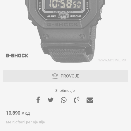
PROVOJE
Shpërndaje
10.890
МКД
Më njoftoni për një ulje