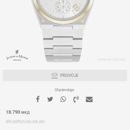
PROVOJE
Shpërndaje
18.790
МКД
Më njoftoni për një ulje