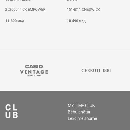
25200544 CK EMPOWER
1514311 CHESWICK
11.890
18.490
МКД
МКД
MY:TIME CLUB
Bëhu anëtar
Lexo më shumë