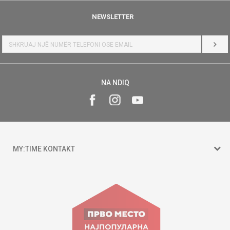
NEWSLETTER
HYR
NA NDIQ
MY:TIME KONTAKT
15 150
Goce Nikolovski 74 Shkup
contact@mytime.mk