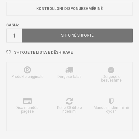
KONTROLLONI DISPONUESHMËRINË
SASIA:
SHTO NË SHPORTË
SHTOJE TE LISTA E DËSHIRAVE
Produkte origjinale
Dërgesë falas
Dërgesë e
besueshme
Disa mundësi
Kohë 30 ditore
Mundësi ndërrimi në
pagese
ndërrimi
dyqan