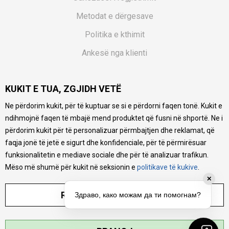
Metodat e dërgesave
Politika e kthimit
Ankesë nga klienti
Kuponët
KUKIT E TUA, ZGJIDH VETË
Pyetjet më të shpeshta
Ne përdorim kukit, për të kuptuar se si e përdorni faqen tonë. Kukit e
Ne bëjmë çmos që të ofrojmë një përshkrim sa më të saktë
ndihmojnë faqen të mbajë mend produktet që fusni në shportë. Ne i
të produkteve tona, ofrojmë edhe foto e çmimin, por nuk
mund të garantojmë që informacioni është i plotë e pa
përdorim kukit për të personalizuar përmbajtjen dhe reklamat, që
gabime. Të gjitha produktet janë pjesë e portfolios sonë, por
faqja jonë të jetë e sigurt dhe konfidenciale, për të përmirësuar
kjo nuk do të thotë se janë në gjendje në çdo çast.
funksionalitetin e mediave sociale dhe për të analizuar trafikun.
Mëso më shumë për kukit në seksionin e
politikave të kukive
.
✕
RREGULLO PARAMETRAT
Здраво, како можам да ти помогнам?