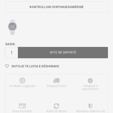
KONTROLLONI DISPONUESHMËRINË
SASIA:
SHTO NË SHPORTË
SHTOJE TE LISTA E DËSHIRAVE
Produkte origjinale
Dërgesë falas
Dërgesë e
besueshme
Disa mundësi
Kohë 30 ditore
Mundësi ndërrimi në