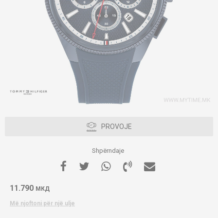
PROVOJE
Shpërndaje
11.790
МКД
Më njoftoni për një ulje