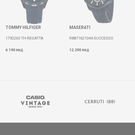
TOMMY HILFIGER
MASERATI
1792265 TH-REGATTA
R8871621044 SUCCESSO
6.190
12.290
МКД
МКД