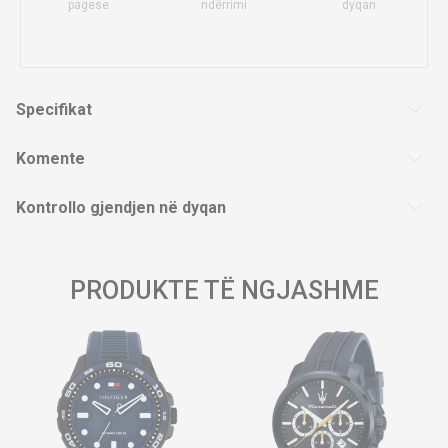
pagese
ndërrimi
dyqan
Specifikat
Komente
Kontrollo gjendjen në dyqan
PRODUKTE TË NGJASHME