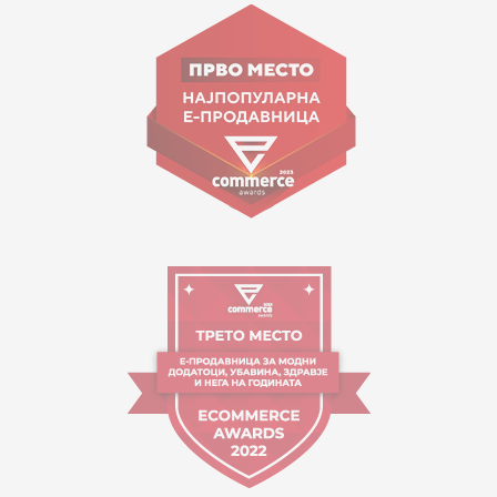
Goce Nikolovski 74 Shkup
contact@mytime.mk
Orari i punës:
09:00 - 17:00