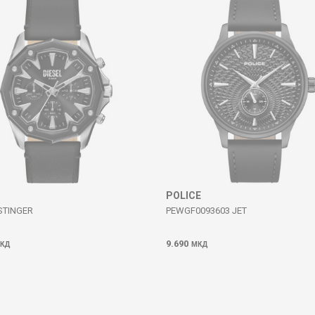
POLICE
STINGER
PEWGF0093603 JET
9.690
КД
МКД