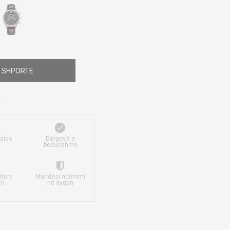
 SHPORTË
falas
Dërgesë e
besueshme
itore
Mundësi ndërrimi
mi
në dyqan