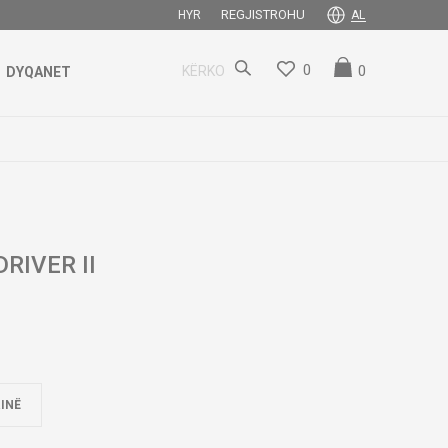
REGJISTROHU
HYR
AL
0
0
KËRKO
DYQANET
RIVER II
INË