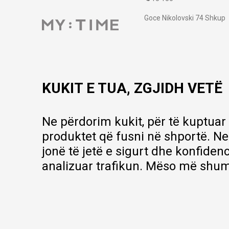
Goce Nikolovski 74 Shkup
contact@mytime.mk
Orari i punës:
09:00 - 17:00
KUKIT E TUA, ZGJIDH VETË
Ne përdorim kukit, për të kuptuar
produktet që fusni në shportë. Ne
jonë të jetë e sigurt dhe konfiden
analizuar trafikun. Mëso më shum