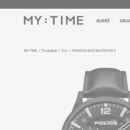
BURRË
GRU
MY:TIME
Produktet
Orë
PEWGF0040203M DRIVER II