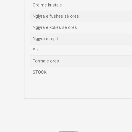
Orë me kristale
Ngjyra e fushës së orës
Ngjyra e kokës së orës
Ngjyra e rripit
Stili
Forma e orës
STOCK
Emri/Pseudonimi
Komento