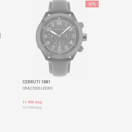
30
%
CERRUTI 1881
CRA27005 LEDRO
11.990
МКД
17.190
МКД