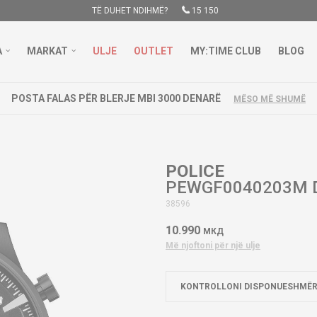
TË DUHET NDIHMË?
15 150
A
MARKAT
ULJE
OUTLET
MY:TIME CLUB
BLOG
POSTA FALAS PËR BLERJE MBI 3000 DENARË
MËSO MË SHUMË
POLICE
PEWGF0040203M D
38596
10.990
МКД
Më njoftoni për një ulje
KONTROLLONI DISPONUESHMËR