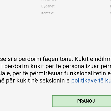
Dyqanet
Kontakt
MY:TIME Club
Vende pune
Bashkëpuno me ne
Riparime dhe shërbime pas blerjes
Çmimet e dërgesave
Garancia
 se si e përdorni faqen tonë. Kukit e nd
Lista e çmimeve
 i përdorim kukit për të personalizuar pë
ciale, për të përmirësuar funksionalitetin 
ë për kukit në seksionin e
politikave të k
PRANOJ