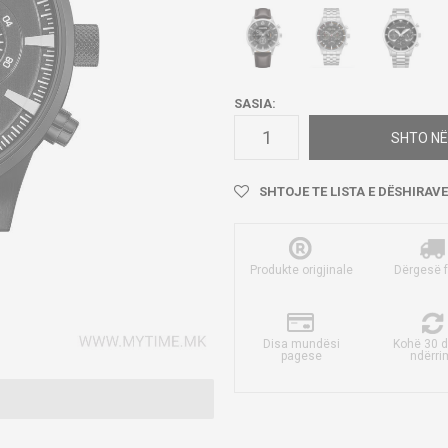
SASIA:
SHTO NË
SHTOJE TE LISTA E DËSHIRAVE
Produkte origjinale
Dërgesë 
Disa mundësi
Kohë 30 d
pagese
ndërri