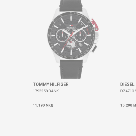
DËRGO
TOMMY HILFIGER
DIESEL
1792258 BANK
DZ4710 
11.190
15.290
МКД
М