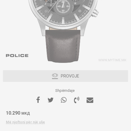
PROVOJE
Shpërndaje
10.290
МКД
Më njoftoni për një ulje