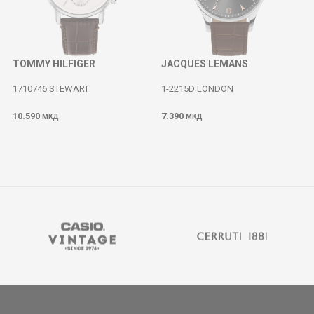
TOMMY HILFIGER
JACQUES LEMANS
1710746 STEWART
1-2215D LONDON
10.590
7.390
МКД
МКД