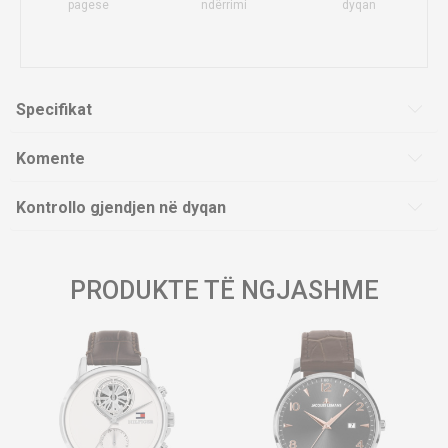
pagese
ndërrimi
dyqan
Specifikat
Komente
Kontrollo gjendjen në dyqan
PRODUKTE TË NGJASHME