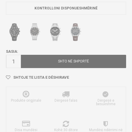
KONTROLLONI DISPONUESHMËRINË
SASIA:
SHTO NË SHPORTË
SHTOJE TE LISTA E DËSHIRAVE
Produkte origjinale
Dërgesë falas
Dërgesë e
besueshme
Disa mundësi
Kohë 30 ditore
Mundësi ndërrimi në