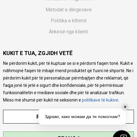
Metodat e dërgesave
Politika e kthimit
Ankesë nga klienti
Kuponët
KUKIT E TUA, ZGJIDH VETË
Pyetjet më të shpeshta
Ne përdorim kukit, për të kuptuar se si e përdorni faqen tonë. Kukit e
Ne bëjmë çmos që të ofrojmë një përshkrim sa më të saktë
ndihmojnë faqen të mbajë mend produktet që fusni në shportë. Ne i
të produkteve tona, ofrojmë edhe foto e çmimin, por nuk
mund të garantojmë që informacioni është i plotë e pa
përdorim kukit për të personalizuar përmbajtjen dhe reklamat, që
gabime. Të gjitha produktet janë pjesë e portfolios sonë, por
faqja jonë të jetë e sigurt dhe konfidenciale, për të përmirësuar
kjo nuk do të thotë se janë në gjendje në çdo çast.
funksionalitetin e mediave sociale dhe për të analizuar trafikun.
Mëso më shumë për kukit në seksionin e
politikave të kukive
.
✕
RREGULLO PARAMETRAT
Здраво, како можам да ти помогнам?