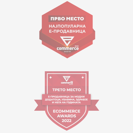
Goce Nikolovski 74 Shkup
contact@mytime.mk
Orari i punës:
09:00 - 17:00