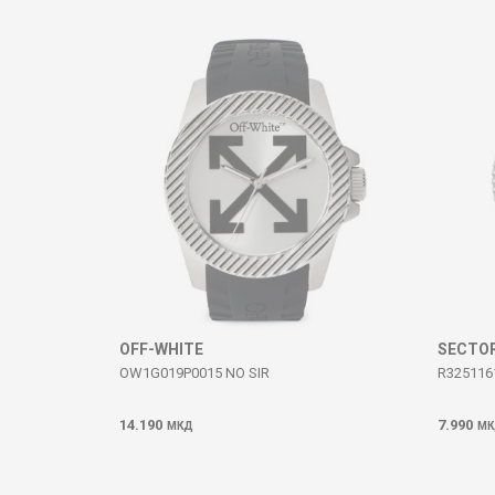
Komento
DËRGO
OFF-WHITE
SECTO
OW1G019P0015 NO SIR
R325116
14.190
7.990
МКД
МК