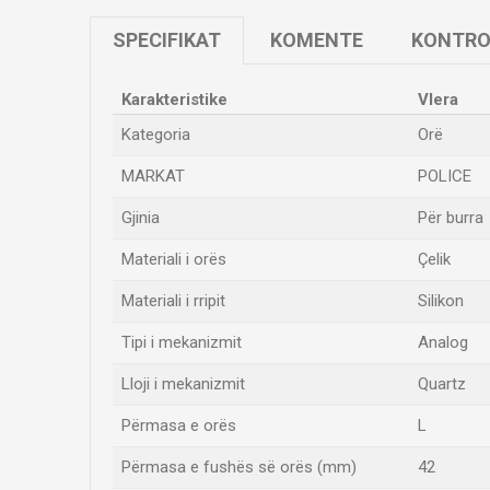
SPECIFIKAT
KOMENTE
KONTRO
Karakteristike
Vlera
Kategoria
Orë
MARKAT
POLICE
Gjinia
Për burra
Materiali i orës
Çelik
Materiali i rripit
Silikon
Tipi i mekanizmit
Analog
Lloji i mekanizmit
Quartz
Përmasa e orës
L
Përmasa e fushës së orës (mm)
42