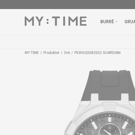
BURRË
GRU
POSTA FALAS 
MY:TIME
Produktet
Orë
PEWGQ0082002 GUARDIAN