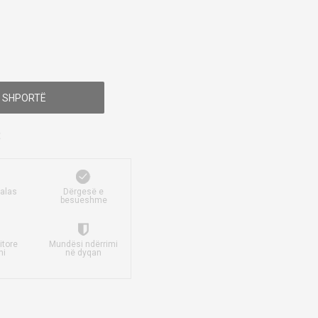
 SHPORTË
falas
Dërgesë e
besueshme
itore
Mundësi ndërrimi
mi
në dyqan