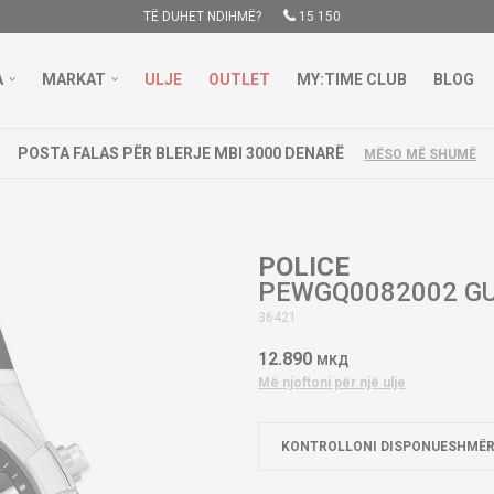
TË DUHET NDIHMË?
15 150
A
MARKAT
ULJE
OUTLET
MY:TIME CLUB
BLOG
PËR BLERJE MBI 3000 DENARË
MËSO MË SHUMË
POLICE
PEWGQ0082002 G
36421
12.890
МКД
Më njoftoni për një ulje
KONTROLLONI DISPONUESHMËR