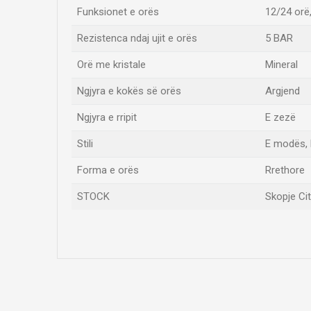
Funksionet e orës
12/24 orë
Rezistenca ndaj ujit e orës
5 BAR
Orë me kristale
Mineral
Ngjyra e kokës së orës
Argjend
Ngjyra e rripit
E zezë
Stili
E modës, 
Forma e orës
Rrethore
STOCK
Skopje Ci
Emri/Pseudonimi