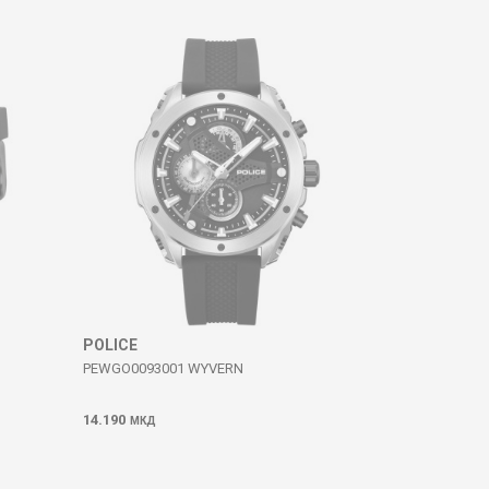
POLICE
PEWGO0093001 WYVERN
14.190
МКД