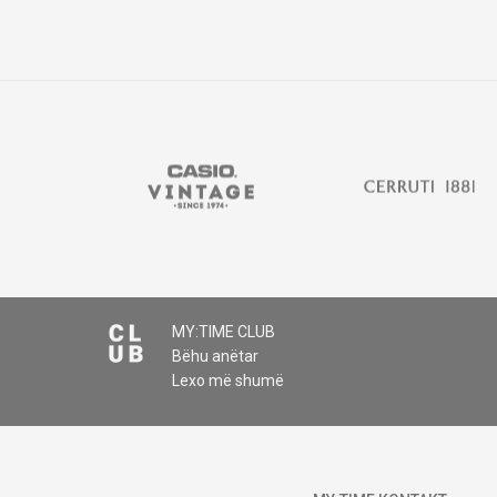
MY:TIME CLUB
Bëhu anëtar
Lexo më shumë