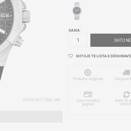
SASIA:
SHTO NË
SHTOJE TE LISTA E DËSHIRAVE
Produkte origjinale
Dërgesë 
Disa mundësi
Kohë 30 d
pagese
ndërri