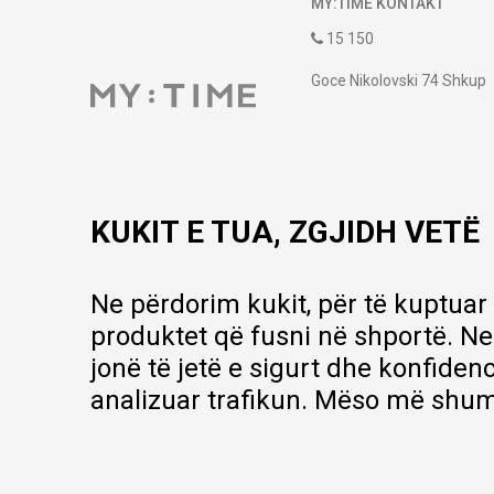
MY:TIME KONTAKT
15 150
Goce Nikolovski 74 Shkup
contact@mytime.mk
Orari i punës:
09:00 - 17:00
KUKIT E TUA, ZGJIDH VETË
Ne përdorim kukit, për të kuptuar
produktet që fusni në shportë. Ne
jonë të jetë e sigurt dhe konfiden
analizuar trafikun. Mëso më shum