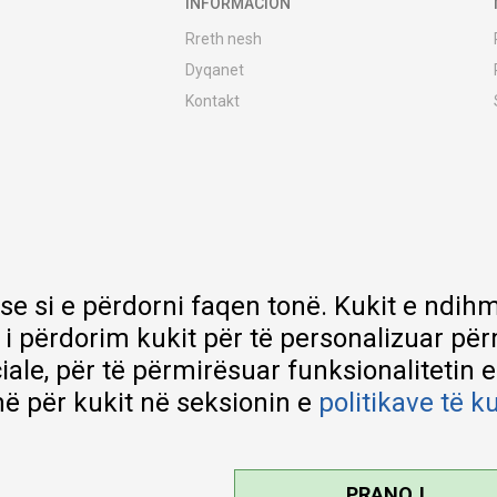
INFORMACION
Rreth nesh
Dyqanet
Kontakt
MY:TIME Club
Vende pune
Bashkëpuno me ne
Riparime dhe shërbime pas blerjes
Çmimet e dërgesave
Garancia
 se si e përdorni faqen tonë. Kukit e nd
Lista e çmimeve
 i përdorim kukit për të personalizuar pë
ciale, për të përmirësuar funksionalitetin 
ë për kukit në seksionin e
politikave të k
PRANOJ