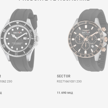
R
SECTOR
1062 230
R3271661031 230
11.690
Д
МКД