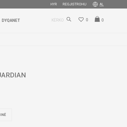
REGJISTROHU
HYR
AL
0
0
KËRKO
DYQANET
UARDIAN
INË