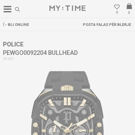
0
0
POSTA FALAS PËR BLERJE MBI 3000 DENARË
POLICE
PEWGO0092204 BULLHEAD
36420