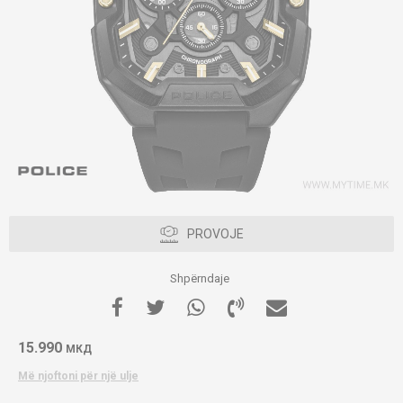
PROVOJE
Shpërndaje
15.990
МКД
Më njoftoni për një ulje