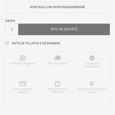
KONTROLLONI DISPONUESHMËRINË
SASIA:
SHTO NË SHPORTË
SHTOJE TE LISTA E DËSHIRAVE
Produkte origjinale
Dërgesë falas
Dërgesë e
besueshme
Disa mundësi
Kohë 30 ditore
Mundësi ndërrimi në
pagese
ndërrimi
dyqan