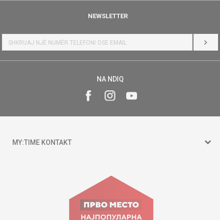
NEWSLETTER
HYR
NA NDIQ
MY:TIME KONTAKT
15 150
Goce Nikolovski 74 Shkup
contact@mytime.mk