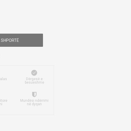
 SHPORTË
falas
Dërgesë e
besueshme
itore
Mundësi ndërrimi
mi
në dyqan