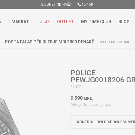
TË DUHET NDIHMË?
15 150
A
MARKAT
ULJE
OUTLET
MY:TIME CLUB
BLOG
POSTA FALAS PËR BLERJE MBI 3000 DENARË
MËSO MË SHUMË
POLICE
PEWJG0018206 GR
36427
9.590
МКД
Më njoftoni për një ulje
KONTROLLONI DISPONUESHMËR