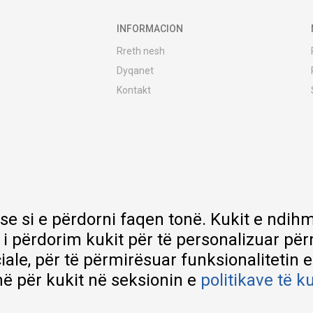
INFORMACION
Rreth nesh
Dyqanet
Kontakt
MY:TIME Club
Vende pune
Bashkëpuno me ne
Riparime dhe shërbime pas blerjes
Çmimet e dërgesave
Garancia
 se si e përdorni faqen tonë. Kukit e nd
Lista e çmimeve
 i përdorim kukit për të personalizuar pë
ciale, për të përmirësuar funksionalitetin 
ë për kukit në seksionin e
politikave të k