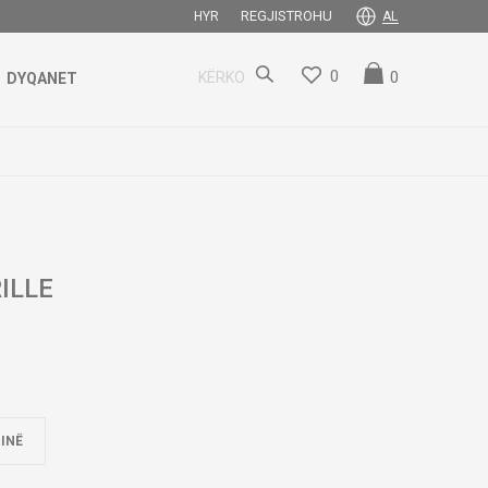
REGJISTROHU
HYR
AL
0
0
KËRKO
DYQANET
ILLE
INË