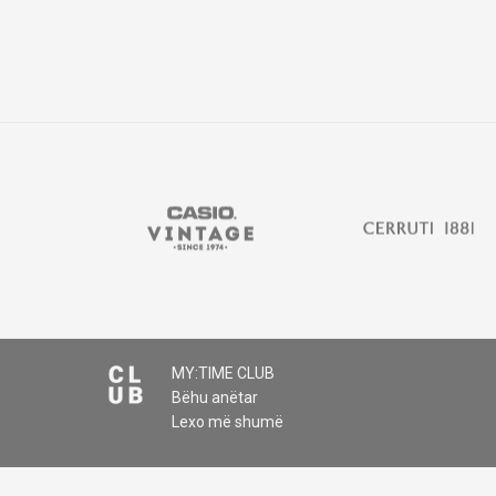
MY:TIME CLUB
Bëhu anëtar
Lexo më shumë