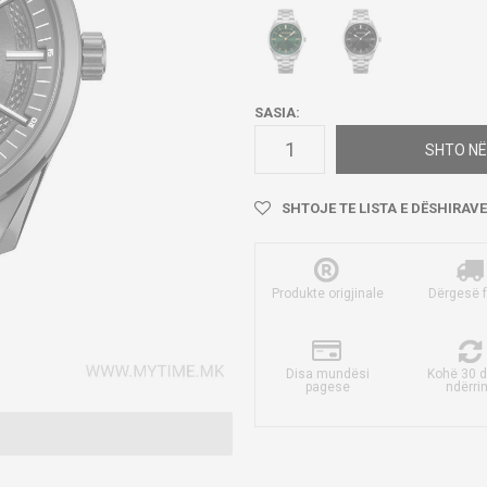
SASIA:
SHTO NË
SHTOJE TE LISTA E DËSHIRAVE
Produkte origjinale
Dërgesë 
Disa mundësi
Kohë 30 d
pagese
ndërri