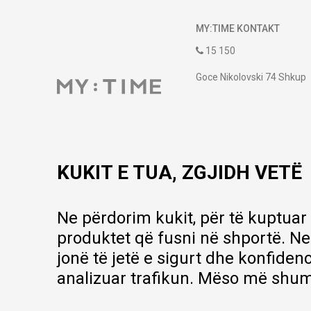
MY:TIME KONTAKT
15 150
Goce Nikolovski 74 Shkup
contact@mytime.mk
Orari i punës:
09:00 - 17:00
KUKIT E TUA, ZGJIDH VETË
Ne përdorim kukit, për të kuptuar
produktet që fusni në shportë. Ne
jonë të jetë e sigurt dhe konfiden
analizuar trafikun. Mëso më shum