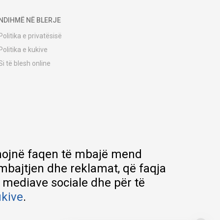
NDIHMË NË BLERJE
Politika e privatësisë
Politika e kukive
Si të blesh online
Udhëzuesi i regjistrimit
Metodat e dërgesave
Politika e kthimit
Ankesë nga klienti
Kuponët
Pyetjet më të shpeshta
ihmojnë faqen të mbajë mend
rmbajtjen dhe reklamat, që faqja
e mediave sociale dhe për të
ukive
.