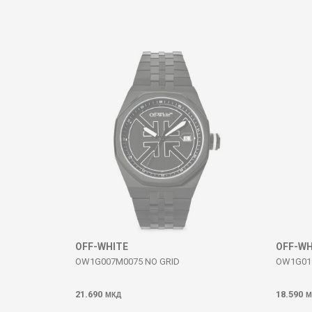
Komento
DËRGO
OFF-WHITE
OFF-WH
OW1G007M0075 NO GRID
OW1G019
21.690
18.590
МКД
М