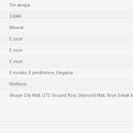
Tre akrepa
5 BAR
Mineral
E zezë
E zeze
E zezë
E modës, E përditshme, Elegante
Rrethore
Skopje City Mall, GTC Ground floor, Diamond Mall, Sirok Sokak 
Email