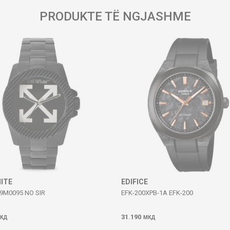
PRODUKTE TË NGJASHME
ITE
EDIFICE
M0095 NO SIR
EFK-200XPB-1A EFK-200
31.190
КД
МКД