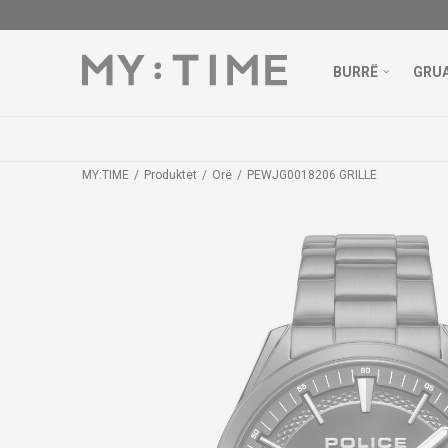
BURRË
GRU
MY:TIME
Produktet
Orë
PEWJG0018206 GRILLE