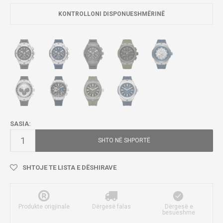
KONTROLLONI DISPONUESHMËRINË
SASIA:
SHTO NË SHPORTË
SHTOJE TE LISTA E DËSHIRAVE
Produkte origjinale
Dërgesë falas
Dërgesë e
besueshme