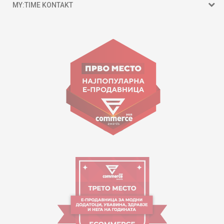
MY:TIME KONTAKT
15 150
Goce Nikolovski 74 Shkup
contact@mytime.mk
Orari i punës:
09:00 - 17:00