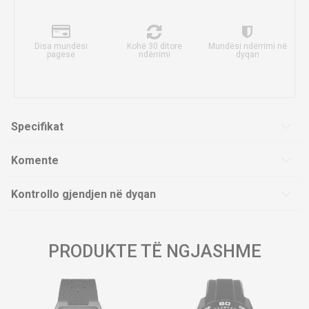
Disa mundësi
Kohë 30 ditore
Mundësi ndërrimi në
pagese
ndërrimi
dyqan
Specifikat
Komente
Kontrollo gjendjen në dyqan
PRODUKTE TË NGJASHME