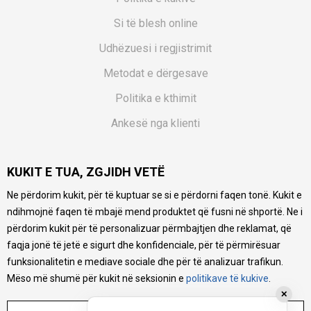
Si të blesh online
Udhëzuesi i regjistrimit
Metodat e dërgesave
Politika e kthimit
Ankesë nga klienti
Kuponët
KUKIT E TUA, ZGJIDH VETË
Pyetjet më të shpeshta
Ne përdorim kukit, për të kuptuar se si e përdorni faqen tonë. Kukit e
Ne bëjmë çmos që të ofrojmë një përshkrim sa më të saktë
ndihmojnë faqen të mbajë mend produktet që fusni në shportë. Ne i
të produkteve tona, ofrojmë edhe foto e çmimin, por nuk
mund të garantojmë që informacioni është i plotë e pa
përdorim kukit për të personalizuar përmbajtjen dhe reklamat, që
gabime. Të gjitha produktet janë pjesë e portfolios sonë, por
faqja jonë të jetë e sigurt dhe konfidenciale, për të përmirësuar
kjo nuk do të thotë se janë në gjendje në çdo çast.
funksionalitetin e mediave sociale dhe për të analizuar trafikun.
Mëso më shumë për kukit në seksionin e
politikave të kukive
.
✕