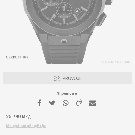
PROVOJE
Shpërndaje
25.790
МКД
Më njoftoni për një ulje