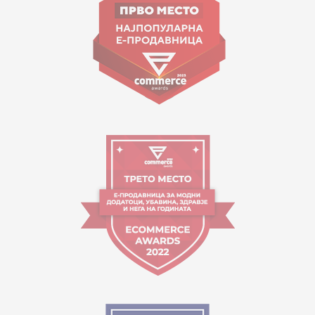
contact@mytime.mk
Orari i punës:
09:00 - 17:00