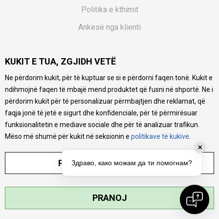
Politika e kthimit
Ankesë nga klienti
Kuponët
KUKIT E TUA, ZGJIDH VETË
Pyetjet më të shpeshta
Ne përdorim kukit, për të kuptuar se si e përdorni faqen tonë. Kukit e
Ne bëjmë çmos që të ofrojmë një përshkrim sa më të saktë
ndihmojnë faqen të mbajë mend produktet që fusni në shportë. Ne i
të produkteve tona, ofrojmë edhe foto e çmimin, por nuk
mund të garantojmë që informacioni është i plotë e pa
përdorim kukit për të personalizuar përmbajtjen dhe reklamat, që
gabime. Të gjitha produktet janë pjesë e portfolios sonë, por
faqja jonë të jetë e sigurt dhe konfidenciale, për të përmirësuar
kjo nuk do të thotë se janë në gjendje në çdo çast.
funksionalitetin e mediave sociale dhe për të analizuar trafikun.
Mëso më shumë për kukit në seksionin e
politikave të kukive
.
✕
RREGULLO PARAMETRAT
Здраво, како можам да ти помогнам?
©2026
MYTIME.MK
, ZHVILLUAR NGA
NB SOFT
. TË GJITHA TË DREJTAT E
PRANOJ
REZERVUARA.