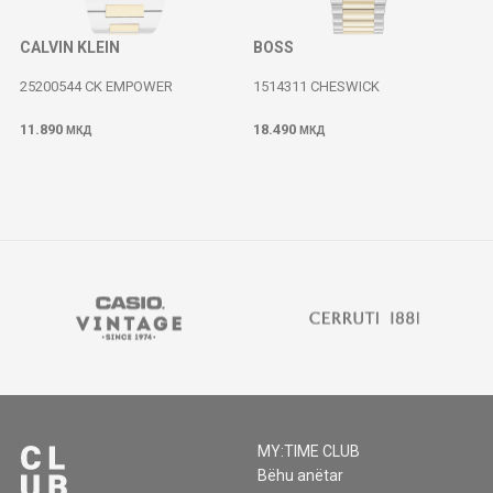
CALVIN KLEIN
BOSS
25200544 CK EMPOWER
1514311 CHESWICK
11.890
18.490
МКД
МКД
MY:TIME CLUB
Bëhu anëtar