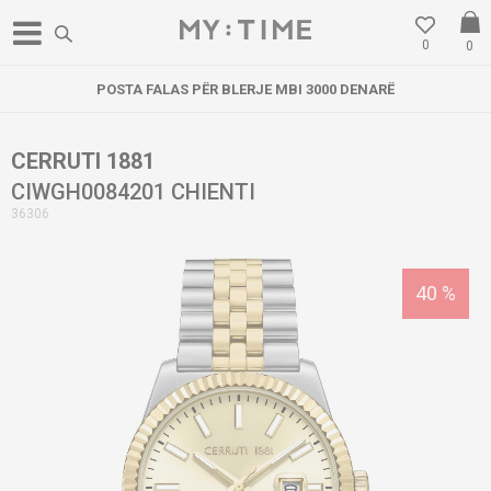
0
0
POSTA FALAS PËR BLERJE MBI 3000 DENARË
CERRUTI 1881
CIWGH0084201 CHIENTI
36306
40
%