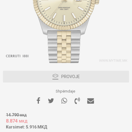
PROVOJE
Shpërndaje
14.790
МКД
8.874
МКД
Kursimet:
5.916
МКД