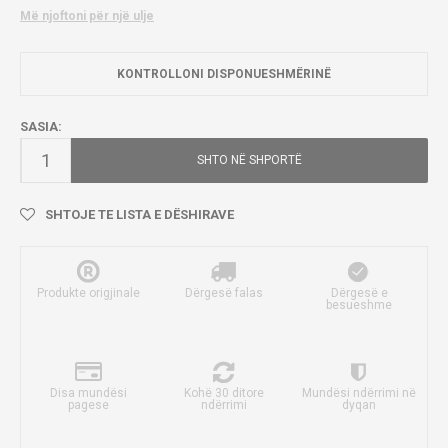
Më njoftoni për një ulje
KONTROLLONI DISPONUESHMËRINË
SASIA:
SHTO NË SHPORTË
SHTOJE TE LISTA E DËSHIRAVE
Produkte origjinale
Dërgesë falas
Dërgesë e
besueshme
Disa mundësi
Kohë 30 ditore
Mundësi ndërrimi në
pagese
ndërrimi
dyqan