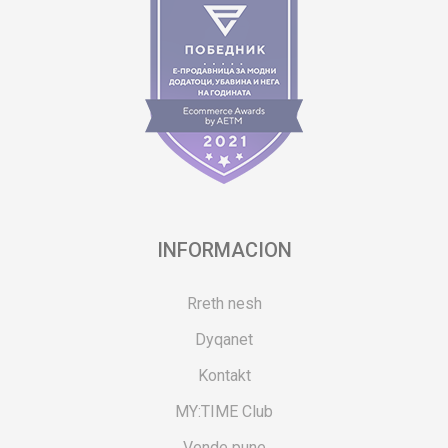
INFORMACION
Rreth nesh
Dyqanet
Kontakt
MY:TIME Club
Vende pune