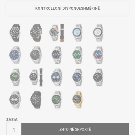
KONTROLLONI DISPONUESHMËRINË
SASIA:
SHTO NË SHPORTË