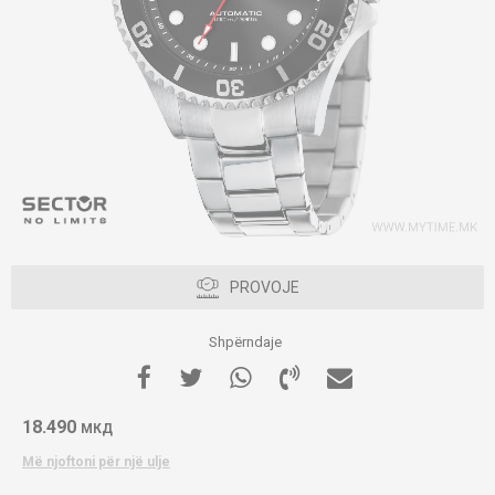
PROVOJE
Shpërndaje
18.490
МКД
Më njoftoni për një ulje