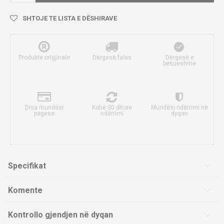
SHTOJE TE LISTA E DËSHIRAVE
Produkte origjinale
Dërgesë falas
Dërgesë e
besueshme
Disa mundësi
Kohë 30 ditore
Mundësi ndërrimi në
pagese
ndërrimi
dyqan
Specifikat
Komente
Kontrollo gjendjen në dyqan