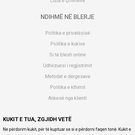
Lista e çmimeve
NDIHMË NË BLERJE
Politika e privatësisë
Politika e kukive
Si të blesh online
Udhëzuesi i regjistrimit
Metodat e dërgesave
Politika e kthimit
Ankesë nga klienti
Kuponët
KUKIT E TUA, ZGJIDH VETË
Pyetjet më të shpeshta
Ne përdorim kukit, për të kuptuar se si e përdorni faqen tonë. Kukit e
Ne bëjmë çmos që të ofrojmë një përshkrim sa më të saktë