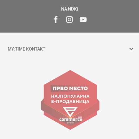
NA NDIQ
MY:TIME KONTAKT
15 150
Goce Nikolovski 74 Shkup
contact@mytime.mk
Orari i punës:
09:00 - 17:00