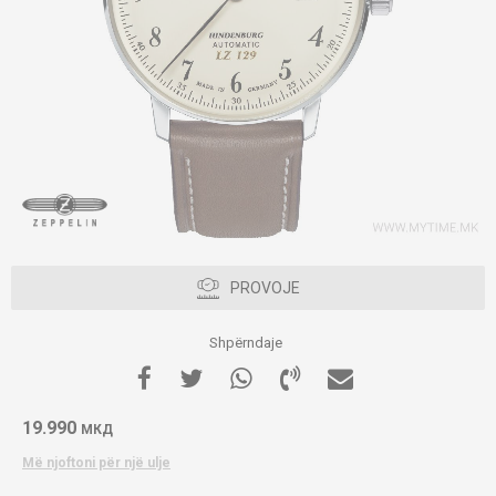
PROVOJE
Shpërndaje
19.990
МКД
Më njoftoni për një ulje