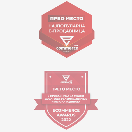
Goce Nikolovski 74 Shkup
contact@mytime.mk
Orari i punës:
09:00 - 17:00