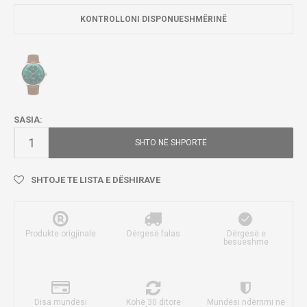
KONTROLLONI DISPONUESHMËRINË
SASIA:
SHTO NË SHPORTË
SHTOJE TE LISTA E DËSHIRAVE
Produkte origjinale
Dërgesë falas
Dërgesë e
besueshme
Disa mundësi
Kohë 30 ditore
Mundësi ndërrimi në