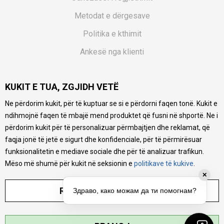
Metodat e dërgesave
Politika e kthimit
Ankesë nga klienti
Kuponët
KUKIT E TUA, ZGJIDH VETË
Pyetjet më të shpeshta
Ne përdorim kukit, për të kuptuar se si e përdorni faqen tonë. Kukit e
Ne bëjmë çmos që të ofrojmë një përshkrim sa më të saktë
ndihmojnë faqen të mbajë mend produktet që fusni në shportë. Ne i
të produkteve tona, ofrojmë edhe foto e çmimin, por nuk
mund të garantojmë që informacioni është i plotë e pa
përdorim kukit për të personalizuar përmbajtjen dhe reklamat, që
gabime. Të gjitha produktet janë pjesë e portfolios sonë, por
faqja jonë të jetë e sigurt dhe konfidenciale, për të përmirësuar
kjo nuk do të thotë se janë në gjendje në çdo çast.
funksionalitetin e mediave sociale dhe për të analizuar trafikun.
Mëso më shumë për kukit në seksionin e
politikave të kukive
.
✕
RREGULLO PARAMETRAT
Здраво, како можам да ти помогнам?