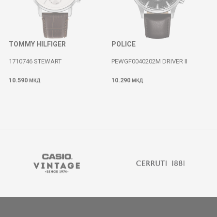
TOMMY HILFIGER
POLICE
1710746 STEWART
PEWGF0040202M DRIVER II
10.590
10.290
МКД
МКД