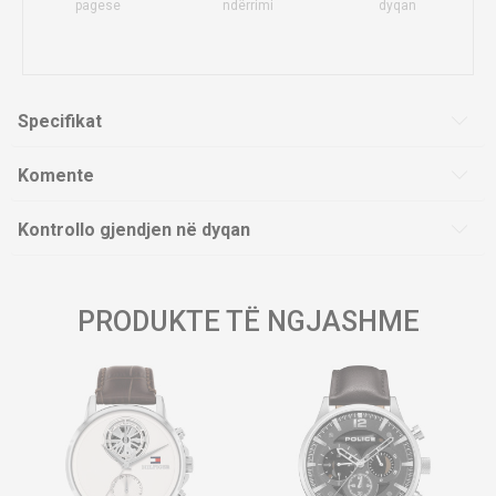
pagese
ndërrimi
dyqan
Specifikat
Komente
Kontrollo gjendjen në dyqan
PRODUKTE TË NGJASHME