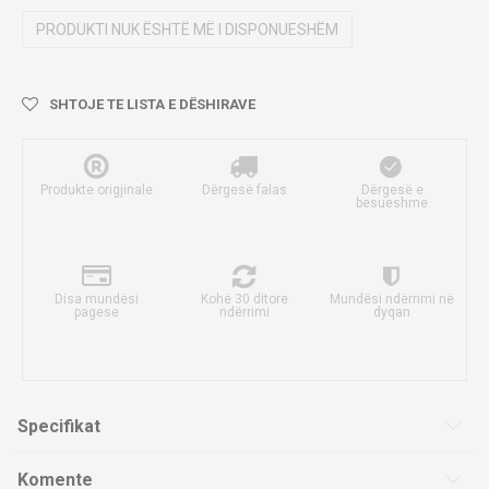
PRODUKTI NUK ËSHTË MË I DISPONUESHËM
SHTOJE TE LISTA E DËSHIRAVE
Produkte origjinale
Dërgesë falas
Dërgesë e
besueshme
Disa mundësi
Kohë 30 ditore
Mundësi ndërrimi në
pagese
ndërrimi
dyqan
Specifikat
Komente