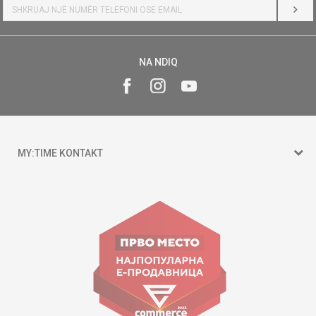
HYR
NA NDIQ
MY:TIME KONTAKT
15 150
Goce Nikolovski 74 Shkup
contact@mytime.mk
Orari i punës:
09:00 - 17:00