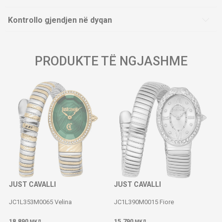
Kontrollo gjendjen në dyqan
PRODUKTE TË NGJASHME
JUST CAVALLI
JUST CAVALLI
JC1L353M0065 Velina
JC1L390M0015 Fiore
18.890
15.790
МКД
МКД