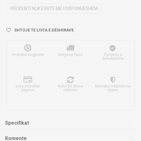
PRODUKTI NUK ËSHTË MË I DISPONUESHËM
SHTOJE TE LISTA E DËSHIRAVE
Produkte origjinale
Dërgesë falas
Dërgesë e
besueshme
Disa mundësi
Kohë 30 ditore
Mundësi ndërrimi në
pagese
ndërrimi
dyqan
Specifikat
Komente