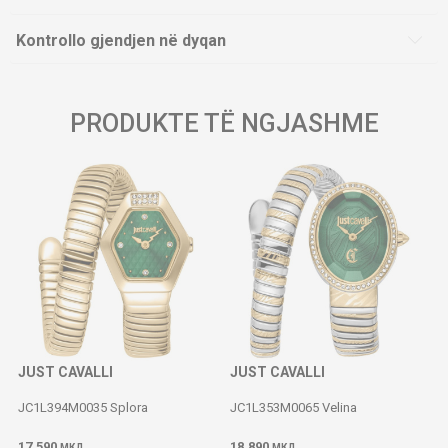
Kontrollo gjendjen në dyqan
PRODUKTE TË NGJASHME
JUST CAVALLI
JUST CAVALLI
JC1L394M0035 Splora
JC1L353M0065 Velina
17.590
18.890
МКД
МКД