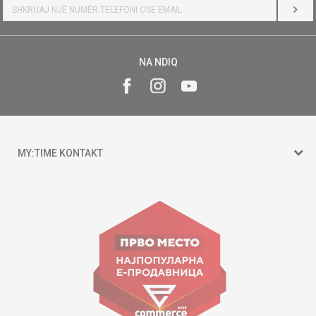
HYR
NA NDIQ
MY:TIME KONTAKT
15 150
Goce Nikolovski 74 Shkup
contact@mytime.mk
Orari i punës:
09:00 - 17:00