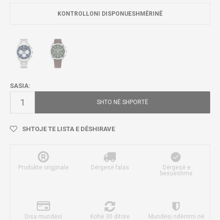
KONTROLLONI DISPONUESHMËRINË
SASIA:
SHTO NË SHPORTË
SHTOJE TE LISTA E DËSHIRAVE
Produkte origjinale
Dërgesë falas
Dërgesë e
besueshme
Disa mundësi
Kohë 30 ditore
Mundësi ndërrimi në