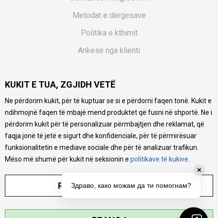
Metodat e dërgesave
Politika e kthimit
Ankesë nga klienti
Kuponët
KUKIT E TUA, ZGJIDH VETË
Pyetjet më të shpeshta
Ne përdorim kukit, për të kuptuar se si e përdorni faqen tonë. Kukit e
Ne bëjmë çmos që të ofrojmë një përshkrim sa më të saktë
ndihmojnë faqen të mbajë mend produktet që fusni në shportë. Ne i
të produkteve tona, ofrojmë edhe foto e çmimin, por nuk
mund të garantojmë që informacioni është i plotë e pa
përdorim kukit për të personalizuar përmbajtjen dhe reklamat, që
gabime. Të gjitha produktet janë pjesë e portfolios sonë, por
faqja jonë të jetë e sigurt dhe konfidenciale, për të përmirësuar
kjo nuk do të thotë se janë në gjendje në çdo çast.
funksionalitetin e mediave sociale dhe për të analizuar trafikun.
Mëso më shumë për kukit në seksionin e
politikave të kukive
.
✕
RREGULLO PARAMETRAT
Здраво, како можам да ти помогнам?