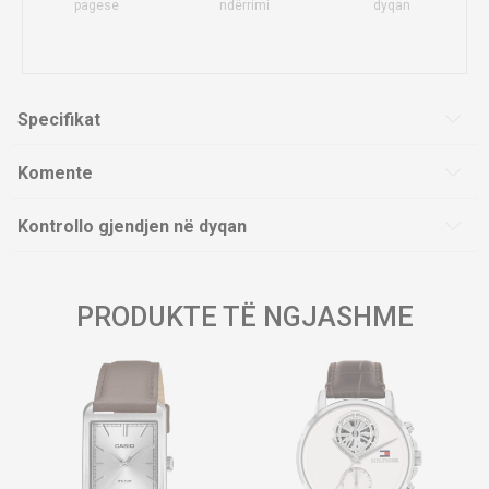
pagese
ndërrimi
dyqan
Specifikat
Komente
Kontrollo gjendjen në dyqan
PRODUKTE TË NGJASHME