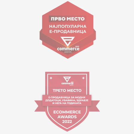
Goce Nikolovski 74 Shkup
contact@mytime.mk
Orari i punës:
09:00 - 17:00