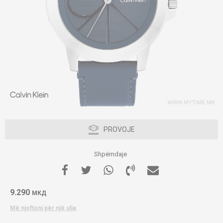
PROVOJE
Shpërndaje
9.290
МКД
Më njoftoni për një ulje