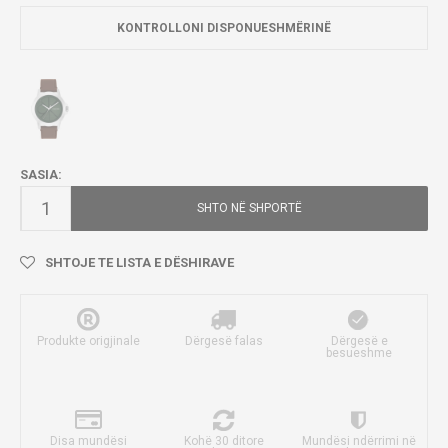
KONTROLLONI DISPONUESHMËRINË
SASIA:
SHTO NË SHPORTË
SHTOJE TE LISTA E DËSHIRAVE
Produkte origjinale
Dërgesë falas
Dërgesë e
besueshme
Disa mundësi
Kohë 30 ditore
Mundësi ndërrimi në