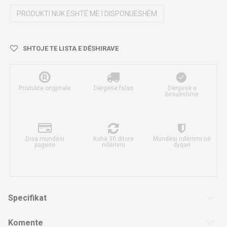
PRODUKTI NUK ËSHTË MË I DISPONUESHËM
SHTOJE TE LISTA E DËSHIRAVE
Produkte origjinale
Dërgesë falas
Dërgesë e
besueshme
Disa mundësi
Kohë 30 ditore
Mundësi ndërrimi në
pagese
ndërrimi
dyqan
Specifikat
Komente