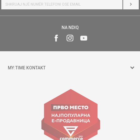
HYR
NA NDIQ
MY:TIME KONTAKT
15 150
Goce Nikolovski 74 Shkup
contact@mytime.mk
Orari i punës:
09:00 - 17:00