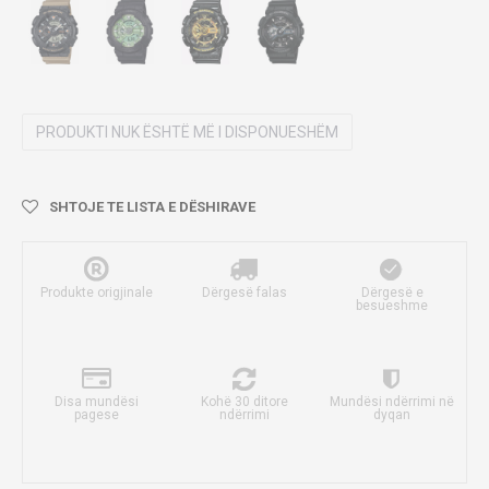
PRODUKTI NUK ËSHTË MË I DISPONUESHËM
SHTOJE TE LISTA E DËSHIRAVE
Produkte origjinale
Dërgesë falas
Dërgesë e
besueshme
Disa mundësi
Kohë 30 ditore
Mundësi ndërrimi në
pagese
ndërrimi
dyqan