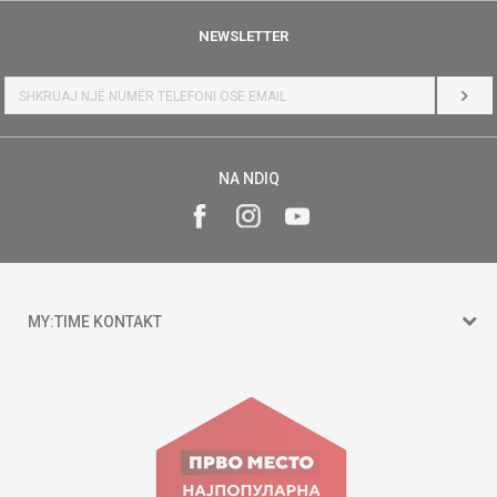
NEWSLETTER
HYR
NA NDIQ
MY:TIME KONTAKT
15 150
Goce Nikolovski 74 Shkup
contact@mytime.mk