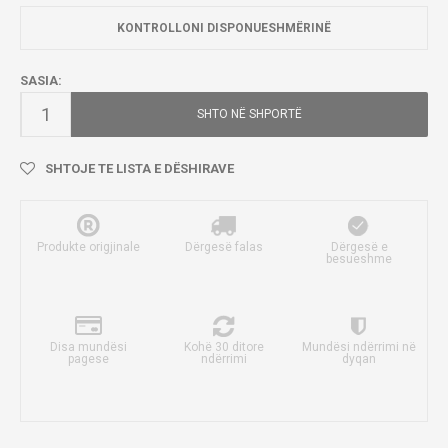
KONTROLLONI DISPONUESHMËRINË
SASIA:
SHTO NË SHPORTË
SHTOJE TE LISTA E DËSHIRAVE
Produkte origjinale
Dërgesë falas
Dërgesë e
besueshme
Disa mundësi
Kohë 30 ditore
Mundësi ndërrimi në
pagese
ndërrimi
dyqan