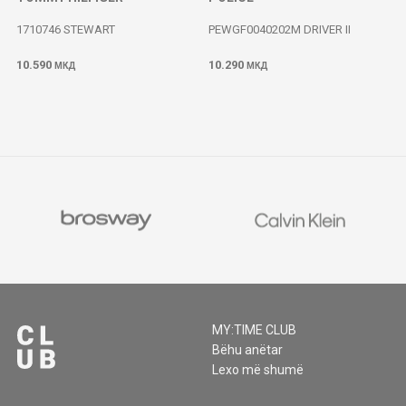
1710746 STEWART
PEWGF0040202M DRIVER II
10.590
10.290
МКД
МКД
MY:TIME CLUB
Bëhu anëtar
Lexo më shumë