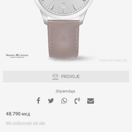
PROVOJE
Shpërndaje
48.790
МКД
Më njoftoni për një ulje