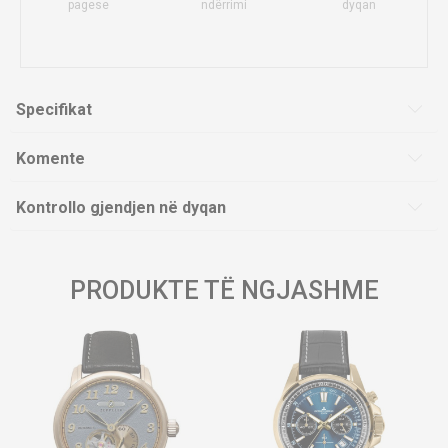
pagese
ndërrimi
dyqan
Specifikat
Komente
Kontrollo gjendjen në dyqan
PRODUKTE TË NGJASHME