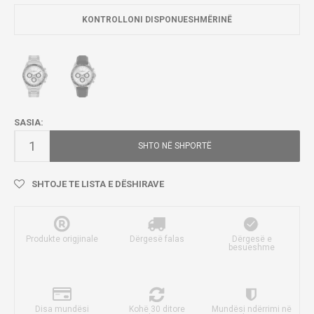
KONTROLLONI DISPONUESHMËRINË
SASIA:
SHTO NË SHPORTË
SHTOJE TE LISTA E DËSHIRAVE
Produkte origjinale
Dërgesë falas
Dërgesë e
besueshme
Disa mundësi
Kohë 30 ditore
Mundësi ndërrimi në