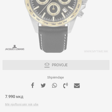
PROVOJE
Shpërndaje
7.990
МКД
Më njoftoni për një ulje