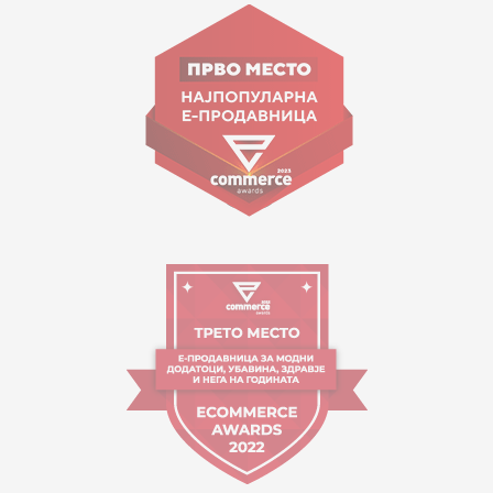
Goce Nikolovski 74 Shkup
contact@mytime.mk
Orari i punës:
09:00 - 17:00