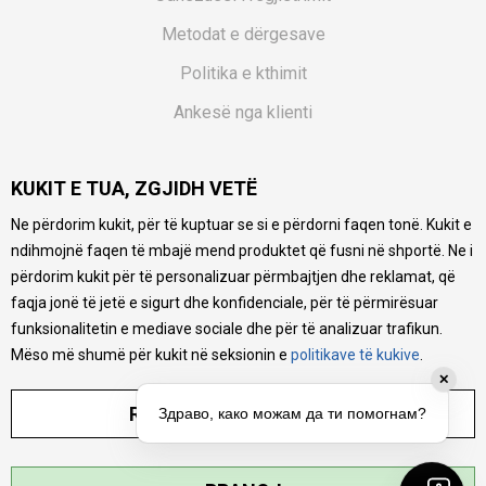
Metodat e dërgesave
Politika e kthimit
Ankesë nga klienti
Kuponët
KUKIT E TUA, ZGJIDH VETË
Pyetjet më të shpeshta
Ne përdorim kukit, për të kuptuar se si e përdorni faqen tonë. Kukit e
Ne bëjmë çmos që të ofrojmë një përshkrim sa më të saktë
ndihmojnë faqen të mbajë mend produktet që fusni në shportë. Ne i
të produkteve tona, ofrojmë edhe foto e çmimin, por nuk
mund të garantojmë që informacioni është i plotë e pa
përdorim kukit për të personalizuar përmbajtjen dhe reklamat, që
gabime. Të gjitha produktet janë pjesë e portfolios sonë, por
faqja jonë të jetë e sigurt dhe konfidenciale, për të përmirësuar
kjo nuk do të thotë se janë në gjendje në çdo çast.
funksionalitetin e mediave sociale dhe për të analizuar trafikun.
Mëso më shumë për kukit në seksionin e
politikave të kukive
.
✕
RREGULLO PARAMETRAT
Здраво, како можам да ти помогнам?