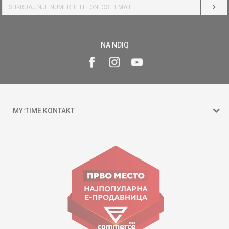
HYR
NA NDIQ
MY:TIME KONTAKT
15 150
Goce Nikolovski 74 Shkup
contact@mytime.mk
Orari i punës:
09:00 - 17:00