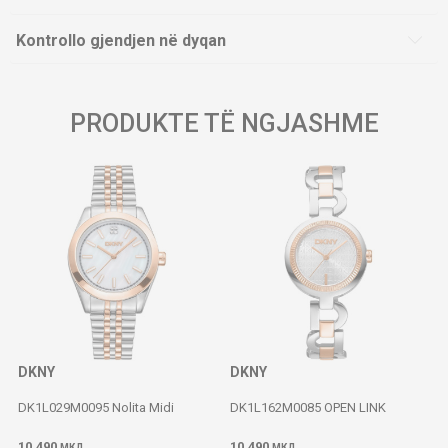
Kontrollo gjendjen në dyqan
PRODUKTE TË NGJASHME
DKNY
DKNY
DK1L029M0095 Nolita Midi
DK1L162M0085 OPEN LINK
10.490
10.490
МКД
МКД