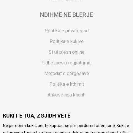
NDIHMË NË BLERJE
Politika e privatësisë
Politika e kukive
Si të blesh online
Udhëzuesi i regjistrimit
Metodat e dërgesave
Politika e kthimit
Ankesë nga klienti
Kuponët
KUKIT E TUA, ZGJIDH VETË
Pyetjet më të shpeshta
Ne përdorim kukit, për të kuptuar se si e përdorni faqen tonë. Kukit e
Ne bëjmë çmos që të ofrojmë një përshkrim sa më të saktë
ndihmojnë faqen të mbajë mend produktet që fusni në shportë. Ne i