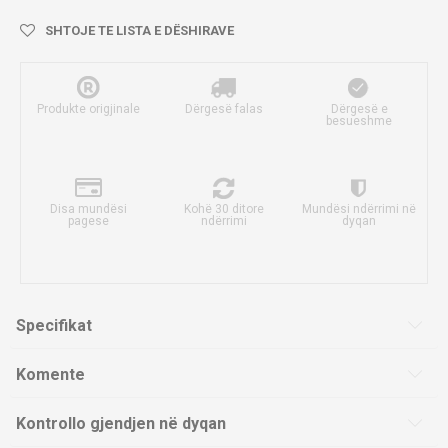
SHTOJE TE LISTA E DËSHIRAVE
Produkte origjinale
Dërgesë falas
Dërgesë e
besueshme
Disa mundësi
Kohë 30 ditore
Mundësi ndërrimi në
pagese
ndërrimi
dyqan
Specifikat
Komente
Kontrollo gjendjen në dyqan