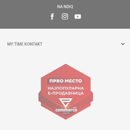
NA NDIQ
MY:TIME KONTAKT
15 150
Goce Nikolovski 74 Shkup
contact@mytime.mk
Orari i punës:
09:00 - 17:00