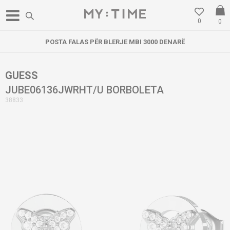
0
0
POSTA FALAS PËR BLERJE MBI 3000 DENARË
GUESS
JUBE06136JWRHT/U BORBOLETA
38833