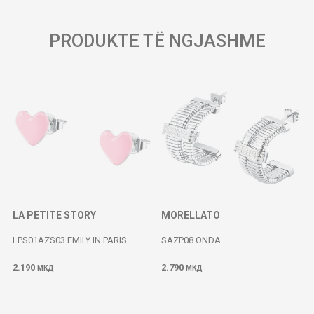
PRODUKTE TË NGJASHME
LA PETITE STORY
MORELLATO
LPS01AZS03 EMILY IN PARIS
SAZP08 ONDA
2.190
2.790
МКД
МКД