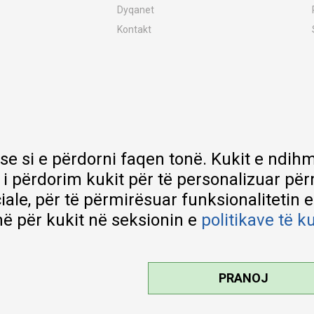
Dyqanet
Kontakt
MY:TIME Club
Vende pune
Bashkëpuno me ne
Riparime dhe shërbime pas blerjes
Çmimet e dërgesave
Garancia
 se si e përdorni faqen tonë. Kukit e nd
Lista e çmimeve
 i përdorim kukit për të personalizuar pë
ciale, për të përmirësuar funksionalitetin 
ë për kukit në seksionin e
politikave të k
PRANOJ
kteve tona, ofrojmë edhe foto e