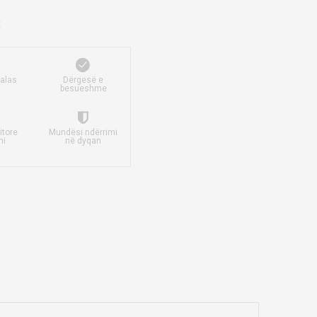
falas
Dërgesë e
besueshme
itore
Mundësi ndërrimi
mi
në dyqan