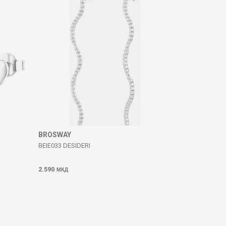
BROSWAY
BEIE033 DESIDERI
2.590
МКД