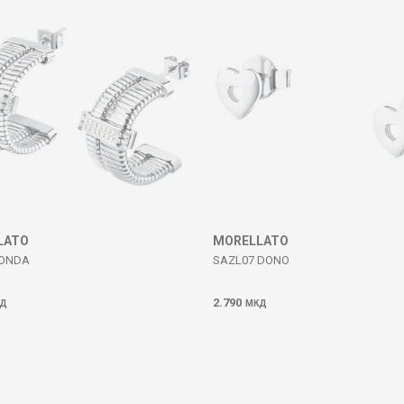
LATO
MORELLATO
 ONDA
SAZL07 DONO
2.790
Д
МКД