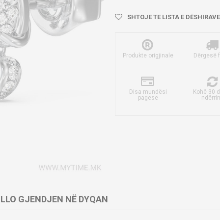
SHTOJE TE LISTA E DËSHIRAVE
Produkte origjinale
Dërgesë 
Disa mundësi
Kohë 30 d
pagese
ndërri
LLO GJENDJEN NË DYQAN