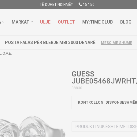
TË DUHET NDIHMË?
15 150
A
MARKAT
ULJE
OUTLET
MY:TIME CLUB
BLOG
POSTA FALAS PËR BLERJE MBI 3000 DENARË
MËSO MË SHUMË
.O.V.E.
GUESS
JUBE05468JWRHT/U
38830
KONTROLLONI DISPONUESHMËR
PRODUKTI NUK ËSHTË MË I DI