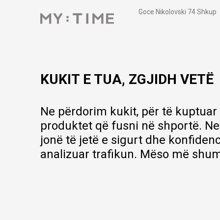
Goce Nikolovski 74 Shkup
contact@mytime.mk
Orari i punës:
09:00 - 17:00
KUKIT E TUA, ZGJIDH VETË
Ne përdorim kukit, për të kuptuar
produktet që fusni në shportë. Ne
jonë të jetë e sigurt dhe konfiden
analizuar trafikun. Mëso më shum
Ne bëjmë çmos që të ofrojmë një përshkrim sa më të saktë të produ