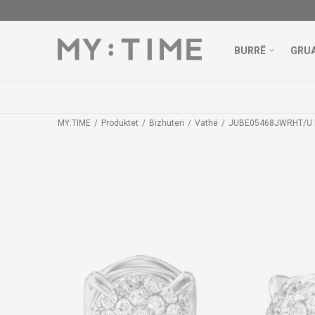
BURRË
GRU
MY:TIME
Produktet
Bizhuteri
Vathë
JUBE05468JWRHT/U L