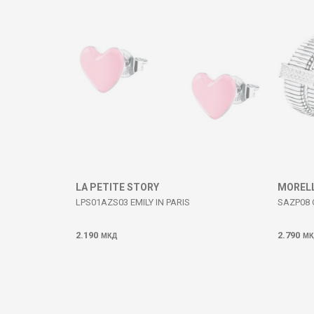
DËRGO
LA PETITE STORY
MOREL
LPS01AZS03 EMILY IN PARIS
SAZP08
2.190
2.790
МКД
МК