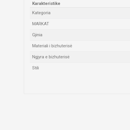
Karakteristike
Kategoria
MARKAT
Gjinia
Materiali i bizhuterisë
Ngjyra e bizhuterisë
Stili
Emri/Pseudonimi
Komento