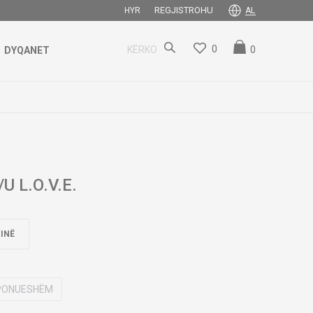
REGJISTROHU
HYR
AL
0
0
KËRKO
DYQANET
 L.O.V.E.
INË
SPONUESHËM